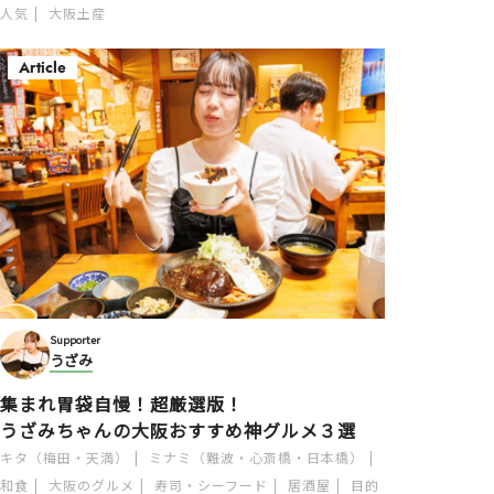
人気
大阪土産
Article
Supporter
うざみ
集まれ胃袋自慢！超厳選版！
うざみちゃんの大阪おすすめ神グルメ３選
キタ（梅田・天満）
ミナミ（難波・心斎橋・日本橋）
和食
大阪のグルメ
寿司・シーフード
居酒屋
目的