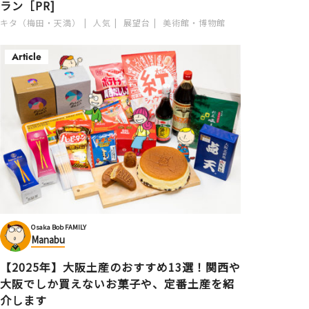
ラン［PR]
キタ（梅田・天満）
人気
展望台
美術館・博物館
Article
Osaka Bob FAMILY
Manabu
【2025年】大阪土産のおすすめ13選！関西や
大阪でしか買えないお菓子や、定番土産を紹
介します