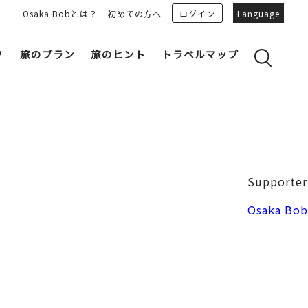
Osaka Bobとは？
初めての方へ
ログイン
Language
フ
旅のプラン
旅のヒント
トラベルマップ
yのおすすめプランを見る
OSAKA 雑学
る
OSAKAN PEOPLE
ェア
“おおきに”トークガイド
Osaka Bob ダウンロード
大阪城
Supporter
和食
MOVIE 大阪の街を歩こう
中之島・本町
Osaka Bob
LINEスタンプ
フリーマガジン
フォトスポット
ユニーク
Bob‘ｓ パートナー