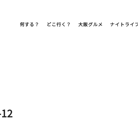
何する？
どこ行く？
大阪グルメ
ナイトライ
Bob Famil
マイプランを作
マイプランをシ
文化・歴史
展望台
ミナミ
こ焼き
居酒屋
ラーメン
（道頓堀・難波・
心斎橋・日本橋）
天王寺・阿倍野・新世界
-12
街歩き
クルーズ
イーツ
カフェ
酒