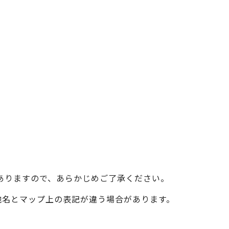
ベイエリア
（USJ・海遊館）
新大阪・十三
天神祭り
建造物
泉南
（KIX・りんくう・岸和田）
その他
ありますので、あらかじめご了承ください。
際の地名とマップ上の表記が違う場合があります。