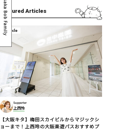
Osaka Bob Family
Featured Articles
Article
Supporter
上西怜
【大阪キタ】梅田スカイビルからマジックシ
ョーまで！上西玲の大阪楽遊パスおすすめプ