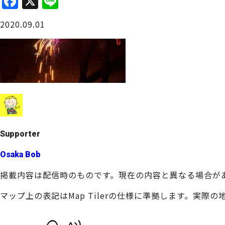
F
X
Li
a
n
大阪城周辺
2020.09.01
c
e
e
b
o
o
堺・泉北
k
Supporter
Osaka Bob
掲載内容は配信時のものです。現在の内容と異なる場合が
マップ上の表記はMap Tilerの仕様に準拠します。実