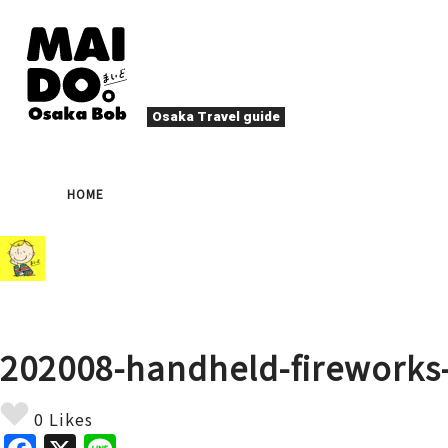
Osaka Travel guide
大阪グルメ
祭
HOME
ナイトライフ
イベント
エンターテイメント
四季・自然
ローカルフード
た
アクティビティ
宿泊
キタ（梅田・北新地）
文化・歴史
大阪人
202008-handheld-fireworks
癒やし
その他
アート
春
夏
秋
冬
焼肉
ス
0 Likes
スポーツ