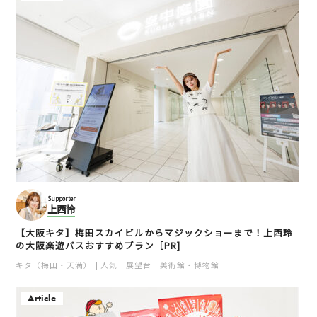
Supporter
上西怜
【大阪キタ】梅田スカイビルからマジックショーまで！上西玲
の大阪楽遊パスおすすめプラン［PR]
キタ（梅田・天満）
人気
展望台
美術館・博物館
Article