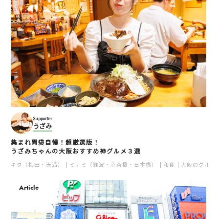
Supporter
うざみ
集まれ胃袋自慢！超厳選版！
うざみちゃんの大阪おすすめ神グルメ３選
キタ（梅田・天満）
ミナミ（難波・心斎橋・日本橋）
和食
大阪のグルメ
Article