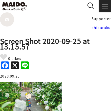
Supporter
shibaraku
Screen Shot 2020-09-25 at
13.15.57
0 Likes
F
X
Li
a
n
2020.09.25
c
e
e
b
o