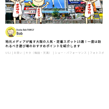
Osaka Bob FAMILY
Bob
地元メディアが推す大阪の人気・定番スポット15選！一度は訪
れるべき遊び場のおすすめポイントを紹介します
USJ
お笑い
キタ（梅田・天満）
ショー・パフォーマンス
フォトスポッ