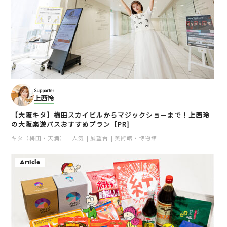
Supporter
上西怜
【大阪キタ】梅田スカイビルからマジックショーまで！上西玲
の大阪楽遊パスおすすめプラン［PR]
キタ（梅田・天満）
人気
展望台
美術館・博物館
Article