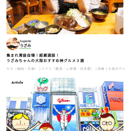
Supporter
うざみ
集まれ胃袋自慢！超厳選版！
うざみちゃんの大阪おすすめ神グルメ３選
キタ（梅田・天満）
ミナミ（難波・心斎橋・日本橋）
和食
大阪のグルメ
Article