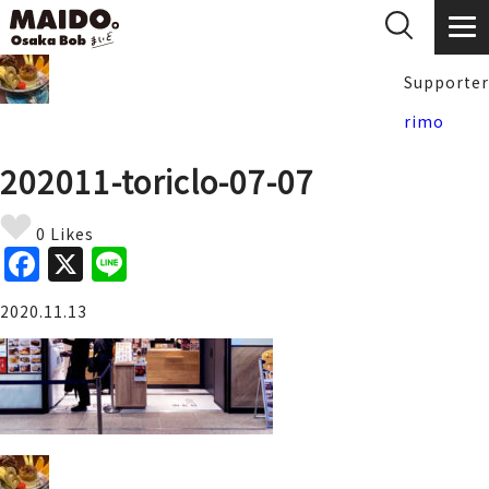
Supporter
rimo
202011-toriclo-07-07
0 Likes
F
X
Li
a
n
2020.11.13
c
e
e
b
o
o