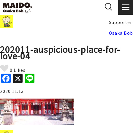
Supporter
Osaka Bob
202011-auspicious-place-for-
love-04
0 Likes
F
X
Li
a
n
2020.11.13
c
e
e
b
o