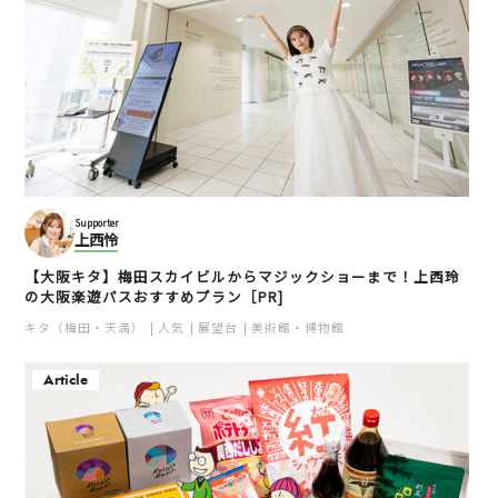
Supporter
上西怜
【大阪キタ】梅田スカイビルからマジックショーまで！上西玲
の大阪楽遊パスおすすめプラン［PR]
キタ（梅田・天満）
人気
展望台
美術館・博物館
Article