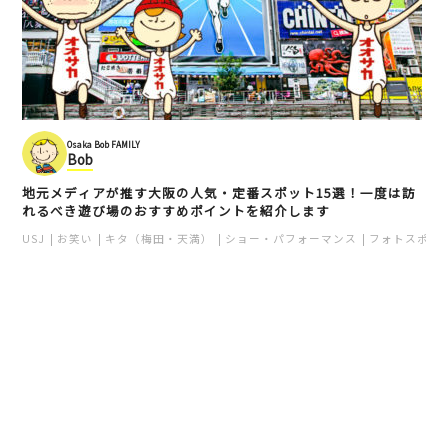
Osaka Bob FAMILY
Bob
地元メディアが推す大阪の人気・定番スポット15選！一度は訪
れるべき遊び場のおすすめポイントを紹介します
USJ
お笑い
キタ（梅田・天満）
ショー・パフォーマンス
フォトスポッ