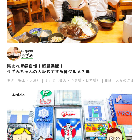
Supporter
うざみ
集まれ胃袋自慢！超厳選版！
うざみちゃんの大阪おすすめ神グルメ３選
キタ（梅田・天満）
ミナミ（難波・心斎橋・日本橋）
和食
大阪のグルメ
Article