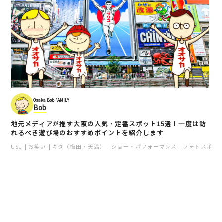
Osaka Bob FAMILY
Bob
地元メディアが推す大阪の人気・定番スポット15選！一度は訪
れるべき遊び場のおすすめポイントを紹介します
USJ
お笑い
キタ（梅田・天満）
ショー・パフォーマンス
フォトスポッ