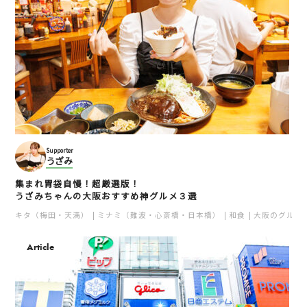
Supporter
うざみ
集まれ胃袋自慢！超厳選版！
うざみちゃんの大阪おすすめ神グルメ３選
キタ（梅田・天満）
ミナミ（難波・心斎橋・日本橋）
和食
大阪のグルメ
Article