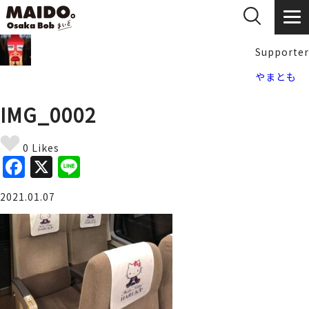
Supporter
やまとも
IMG_0002
0 Likes
F
X
Li
a
n
2021.01.07
c
e
e
b
o
o