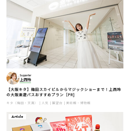
Supporter
上西怜
【大阪キタ】梅田スカイビルからマジックショーまで！上西玲
の大阪楽遊パスおすすめプラン［PR]
キタ（梅田・天満）
人気
展望台
美術館・博物館
Article