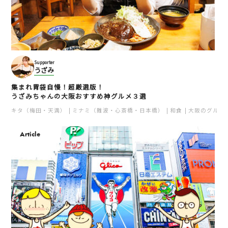
Supporter
うざみ
集まれ胃袋自慢！超厳選版！
うざみちゃんの大阪おすすめ神グルメ３選
キタ（梅田・天満）
ミナミ（難波・心斎橋・日本橋）
和食
大阪のグルメ
Article