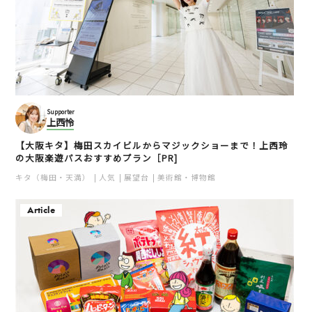
Supporter
上西怜
【大阪キタ】梅田スカイビルからマジックショーまで！上西玲
の大阪楽遊パスおすすめプラン［PR]
キタ（梅田・天満）
人気
展望台
美術館・博物館
Article