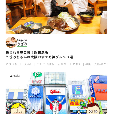
Supporter
うざみ
集まれ胃袋自慢！超厳選版！
うざみちゃんの大阪おすすめ神グルメ３選
キタ（梅田・天満）
ミナミ（難波・心斎橋・日本橋）
和食
大阪のグルメ
Article