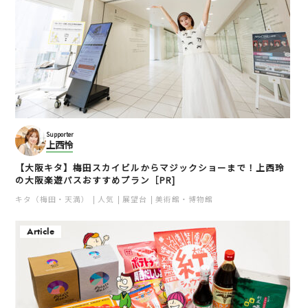
Supporter
上西怜
【大阪キタ】梅田スカイビルからマジックショーまで！上西玲
の大阪楽遊パスおすすめプラン［PR]
キタ（梅田・天満）
人気
展望台
美術館・博物館
Article