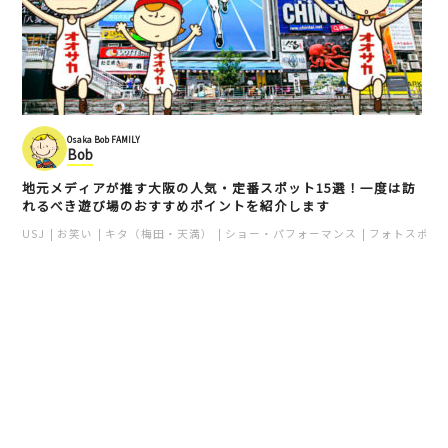
Osaka Bob FAMILY
Bob
地元メディアが推す大阪の人気・定番スポット15選！一度は訪
れるべき遊び場のおすすめポイントを紹介します
USJ
お笑い
キタ（梅田・天満）
ショー・パフォーマンス
フォトスポッ