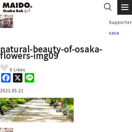
Supporter
sasa
natural-beauty-of-osaka-
flowers-img09
0 Likes
F
X
Li
a
n
2021.05.21
c
e
e
b
o