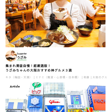
Supporter
うざみ
集まれ胃袋自慢！超厳選版！
うざみちゃんの大阪おすすめ神グルメ３選
キタ（梅田・天満）
ミナミ（難波・心斎橋・日本橋）
和食
大阪のグルメ
Article