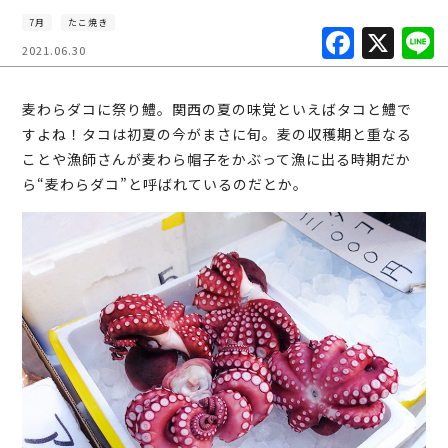
7月
たこ焼き
F
X
2021.06.30
a
c
麦わらダコに祭り鱧。関西の夏の味覚といえばタコと鱧で
e
すよね！タコは初夏の今がまさに旬。麦の収穫期と重なる
b
ことや漁師さんが麦わら帽子をかぶって漁に出る時期だか
ら“麦わらダコ”と呼ばれているのだとか。
o
o
k