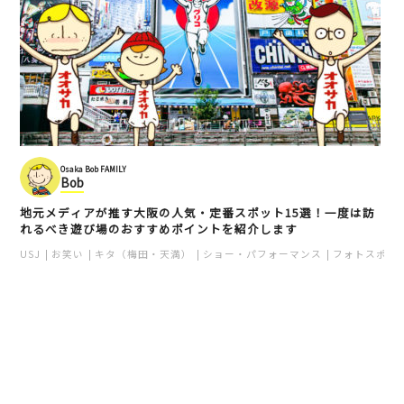
Osaka Bob FAMILY
Bob
地元メディアが推す大阪の人気・定番スポット15選！一度は訪
れるべき遊び場のおすすめポイントを紹介します
USJ
お笑い
キタ（梅田・天満）
ショー・パフォーマンス
フォトスポッ