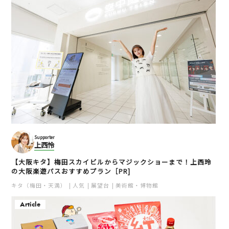
Supporter
上西怜
【大阪キタ】梅田スカイビルからマジックショーまで！上西玲
の大阪楽遊パスおすすめプラン［PR]
キタ（梅田・天満）
人気
展望台
美術館・博物館
Article