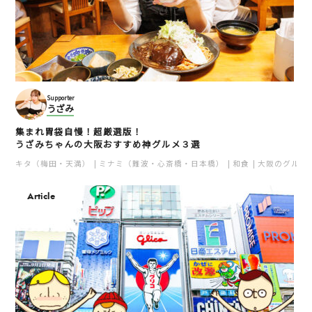
Supporter
うざみ
集まれ胃袋自慢！超厳選版！
うざみちゃんの大阪おすすめ神グルメ３選
キタ（梅田・天満）
ミナミ（難波・心斎橋・日本橋）
和食
大阪のグルメ
Article