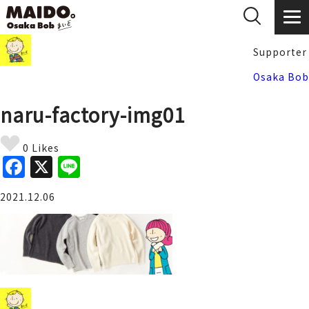
Supporter
Osaka Bob
naru-factory-img01
0 Likes
F
X
Li
a
n
2021.12.06
c
e
e
b
o
o