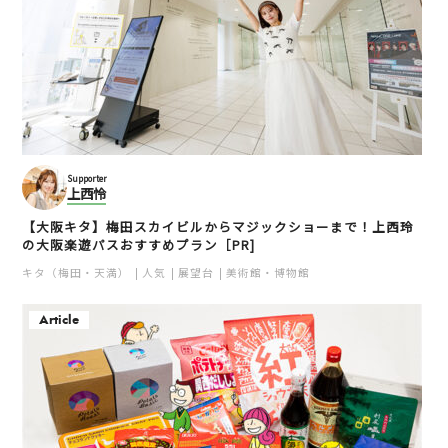
Supporter
上西怜
【大阪キタ】梅田スカイビルからマジックショーまで！上西玲
の大阪楽遊パスおすすめプラン［PR]
キタ（梅田・天満）
人気
展望台
美術館・博物館
Article