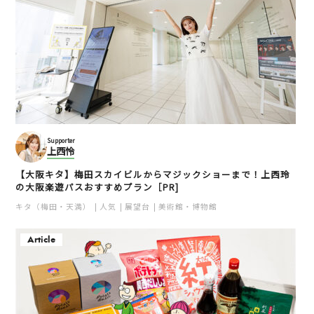
Supporter
上西怜
【大阪キタ】梅田スカイビルからマジックショーまで！上西玲
の大阪楽遊パスおすすめプラン［PR]
キタ（梅田・天満）
人気
展望台
美術館・博物館
Article