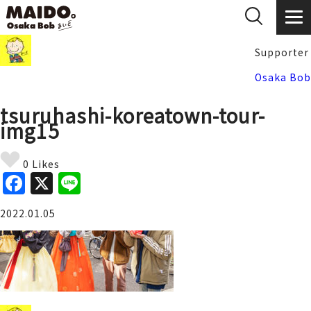
Supporter
Osaka Bob
tsuruhashi-koreatown-tour-
img15
0 Likes
F
X
Li
a
n
2022.01.05
c
e
e
b
o