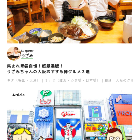
Supporter
うざみ
集まれ胃袋自慢！超厳選版！
うざみちゃんの大阪おすすめ神グルメ３選
キタ（梅田・天満）
ミナミ（難波・心斎橋・日本橋）
和食
大阪のグルメ
Article