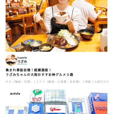
Supporter
うざみ
集まれ胃袋自慢！超厳選版！
うざみちゃんの大阪おすすめ神グルメ３選
キタ（梅田・天満）
ミナミ（難波・心斎橋・日本橋）
和食
大阪のグルメ
Article