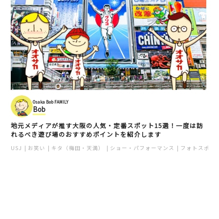
Osaka Bob FAMILY
Bob
地元メディアが推す大阪の人気・定番スポット15選！一度は訪
れるべき遊び場のおすすめポイントを紹介します
USJ
お笑い
キタ（梅田・天満）
ショー・パフォーマンス
フォトスポッ