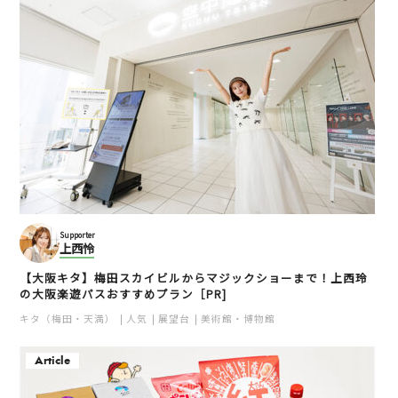
Supporter
上西怜
【大阪キタ】梅田スカイビルからマジックショーまで！上西玲
の大阪楽遊パスおすすめプラン［PR]
キタ（梅田・天満）
人気
展望台
美術館・博物館
Article