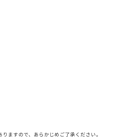
ベイエリア
（USJ・海遊館）
新大阪・十三
天神祭り
建造物
泉南
（KIX・りんくう・岸和田）
その他
ありますので、あらかじめご了承ください。