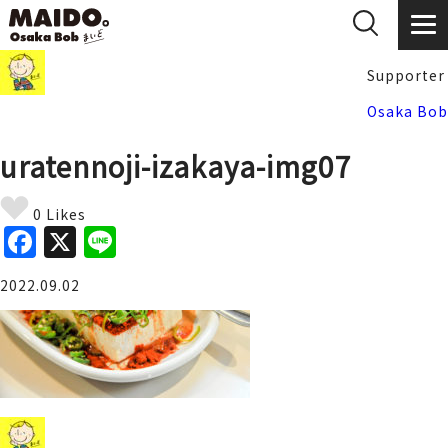
Supporter
Osaka Bob
uratennoji-izakaya-img07
0 Likes
F
X
Li
a
n
2022.09.02
c
e
e
b
o
o