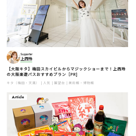
Supporter
上西怜
【大阪キタ】梅田スカイビルからマジックショーまで！上西玲
の大阪楽遊パスおすすめプラン［PR]
キタ（梅田・天満）
人気
展望台
美術館・博物館
Article