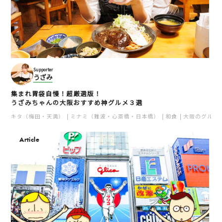
Supporter
うざみ
集まれ胃袋自慢！超厳選版！
うざみちゃんの大阪おすすめ神グルメ３選
キタ（梅田・天満）
ミナミ（難波・心斎橋・日本橋）
和食
大阪のグルメ
Article