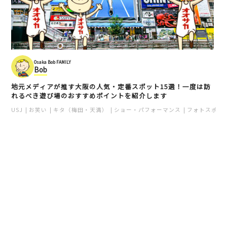
Osaka Bob FAMILY
Bob
地元メディアが推す大阪の人気・定番スポット15選！一度は訪
れるべき遊び場のおすすめポイントを紹介します
USJ
お笑い
キタ（梅田・天満）
ショー・パフォーマンス
フォトスポッ