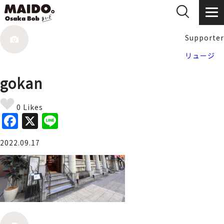
Supporter
リュージ
gokan
0 Likes
F
X
Li
a
n
2022.09.17
c
e
e
b
o
o