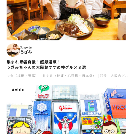
Supporter
うざみ
集まれ胃袋自慢！超厳選版！
うざみちゃんの大阪おすすめ神グルメ３選
キタ（梅田・天満）
ミナミ（難波・心斎橋・日本橋）
和食
大阪のグルメ
Article