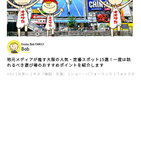
Osaka Bob FAMILY
Bob
地元メディアが推す大阪の人気・定番スポット15選！一度は訪
れるべき遊び場のおすすめポイントを紹介します
USJ
お笑い
キタ（梅田・天満）
ショー・パフォーマンス
フォトスポッ