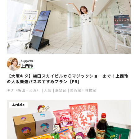
Supporter
上西怜
【大阪キタ】梅田スカイビルからマジックショーまで！上西玲
の大阪楽遊パスおすすめプラン［PR]
キタ（梅田・天満）
人気
展望台
美術館・博物館
Article