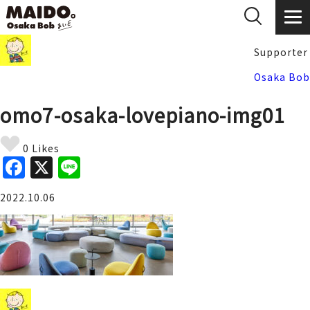
Supporter
Osaka Bob
omo7-osaka-lovepiano-img01
0 Likes
F
X
Li
a
n
2022.10.06
c
e
e
b
o
o