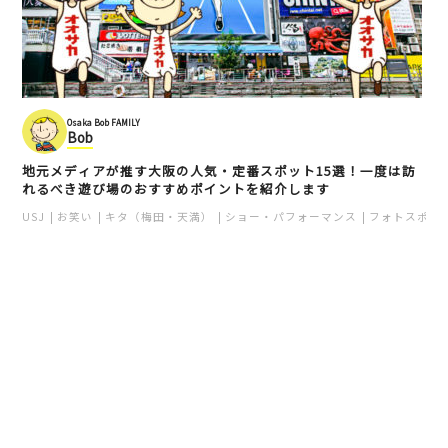
Osaka Bob FAMILY
Bob
地元メディアが推す大阪の人気・定番スポット15選！一度は訪
れるべき遊び場のおすすめポイントを紹介します
USJ
お笑い
キタ（梅田・天満）
ショー・パフォーマンス
フォトスポッ