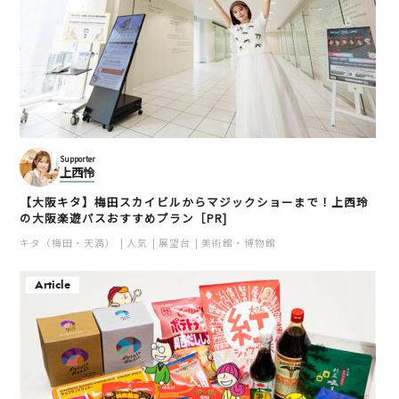
Supporter
上西怜
【大阪キタ】梅田スカイビルからマジックショーまで！上西玲
の大阪楽遊パスおすすめプラン［PR]
キタ（梅田・天満）
人気
展望台
美術館・博物館
Article