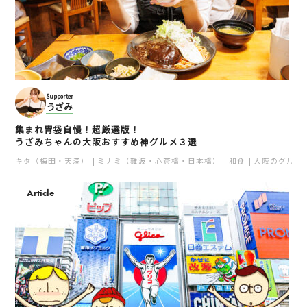
Supporter
うざみ
集まれ胃袋自慢！超厳選版！
うざみちゃんの大阪おすすめ神グルメ３選
キタ（梅田・天満）
ミナミ（難波・心斎橋・日本橋）
和食
大阪のグルメ
Article