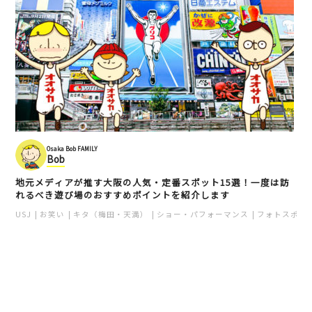
Osaka Bob FAMILY
Bob
地元メディアが推す大阪の人気・定番スポット15選！一度は訪
れるべき遊び場のおすすめポイントを紹介します
USJ
お笑い
キタ（梅田・天満）
ショー・パフォーマンス
フォトスポッ