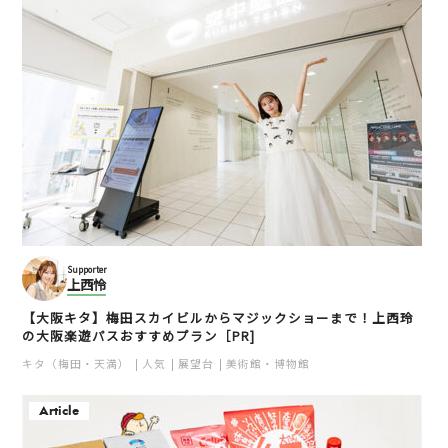
Supporter
上西怜
【大阪キタ】梅田スカイビルからマジックショーまで！上西玲
の大阪楽遊パスおすすめプラン［PR]
キタ（梅田・天満）
人気
展望台
美術館・博物館
Article