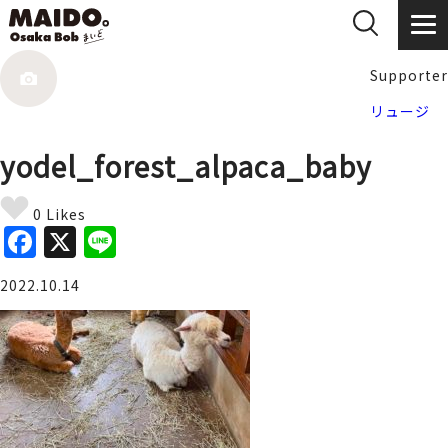
Supporter
リュージ
yodel_forest_alpaca_baby
0 Likes
F
X
Li
a
n
2022.10.14
c
e
e
b
o
o