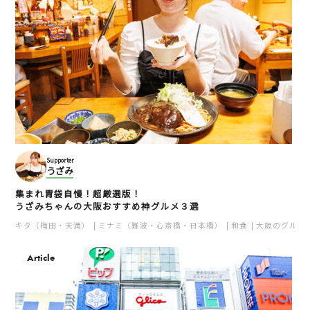
Supporter
うざみ
集まれ胃袋自慢！超厳選版！
うざみちゃんの大阪おすすめ神グルメ３選
キタ（梅田・天満）
ミナミ（難波・心斎橋・日本橋）
和食
大阪のグルメ
Article