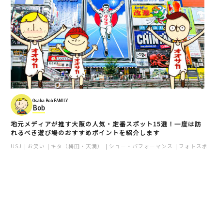
Osaka Bob FAMILY
Bob
地元メディアが推す大阪の人気・定番スポット15選！一度は訪
れるべき遊び場のおすすめポイントを紹介します
USJ
お笑い
キタ（梅田・天満）
ショー・パフォーマンス
フォトスポッ