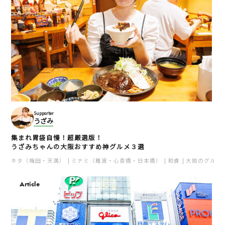
Supporter
うざみ
集まれ胃袋自慢！超厳選版！
うざみちゃんの大阪おすすめ神グルメ３選
キタ（梅田・天満）
ミナミ（難波・心斎橋・日本橋）
和食
大阪のグルメ
Article