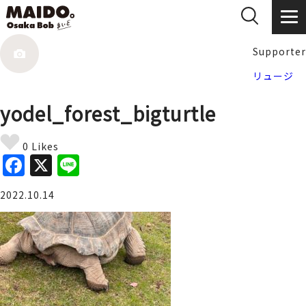
Supporter
リュージ
yodel_forest_bigturtle
0 Likes
F
X
Li
a
n
2022.10.14
c
e
e
b
o
o