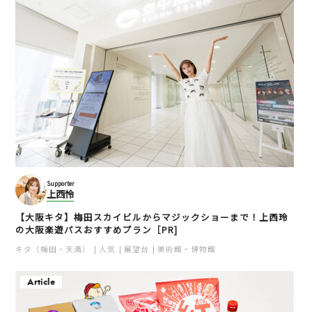
Supporter
上西怜
【大阪キタ】梅田スカイビルからマジックショーまで！上西玲
の大阪楽遊パスおすすめプラン［PR]
キタ（梅田・天満）
人気
展望台
美術館・博物館
Article