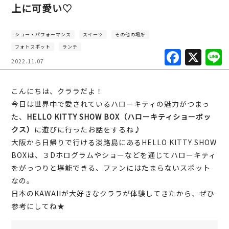
上に可愛い♡
ショー・パフォーマンス
スイーツ
その他の場所
フォトスポット
ランチ
F
X
2022.11.07
a
c
こんにちは、クララだよ！
e
今日は世界中で愛されているハローキティの魅力がつまっ
b
た、
HELLO KITTY SHOW BOX（ハローキティショーボッ
クス）
に遊びに行ったお話をするね♪
o
大阪から日帰りで行ける淡路島にあるHELLO KITTY SHOW
o
BOXは、３Dホログラムやショーなどを通じてハローキティ
k
をがっつりと堪能できる、ファンにはたまらないスポット
なの。
日本のKAWAIIが大好きなクララが体験してきたから、ぜひ
参考にしてね★