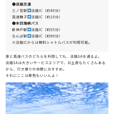
●淡路交通
三ノ宮駅
淡路IC（約40分）
高速舞子
淡路IC（約10分）
●本四海峡バス
新神戸駅
淡路IC（約55分）
なんば駅
淡路IC（約90分）
※淡路ICからは無料シャトルバスが利用可能。
車と高速バスのどちらを利用しても、淡路SAを通るよ。
淡路SAは大きいサービスエリアで、お土産もたくさんある
から、行き帰りの休憩におすすめ。
それにここは景色もいいんよ！