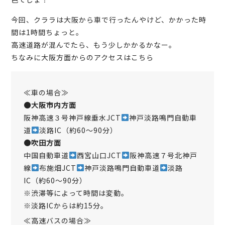
今回、クララは大阪から車で行ったんやけど、かかった時
間は1時間ちょっと。
高速道路が混んでたら、もう少しかかるかなー。
ちなみに大阪方面からのアクセスはこちら
≪車の場合≫
●大阪市内方面
阪神高速３号神戸線垂水JCT
神戸淡路鳴門自動車
道
淡路IC（約60～90分）
●吹田方面
中国自動車道
西宮山口JCT
阪神高速７号北神戸
線
布施畑JCT
神戸淡路鳴門自動車道
淡路
IC（約60～90分）
※渋滞等によって時間は変動。
※淡路ICからは約15分。
≪高速バスの場合≫