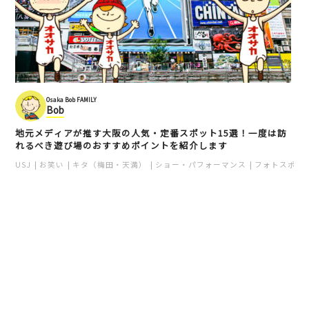
Osaka Bob FAMILY
Bob
地元メディアが推す大阪の人気・定番スポット15選！一度は訪
れるべき遊び場のおすすめポイントを紹介します
USJ
お笑い
キタ（梅田・天満）
ショー・パフォーマンス
フォトスポッ