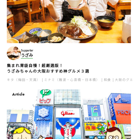
Supporter
うざみ
集まれ胃袋自慢！超厳選版！
うざみちゃんの大阪おすすめ神グルメ３選
キタ（梅田・天満）
ミナミ（難波・心斎橋・日本橋）
和食
大阪のグルメ
Article