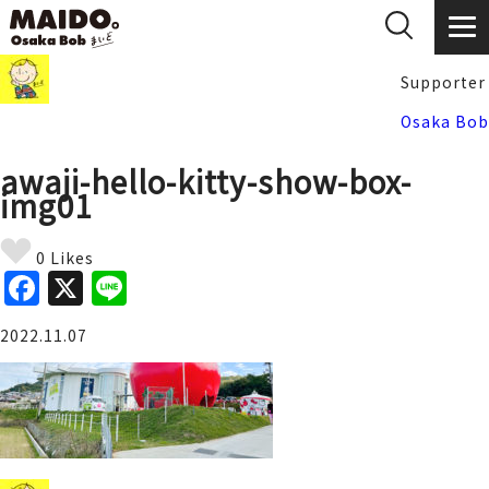
Supporter
Osaka Bob
awaji-hello-kitty-show-box-
img01
0 Likes
F
X
Li
a
n
2022.11.07
c
e
e
b
o