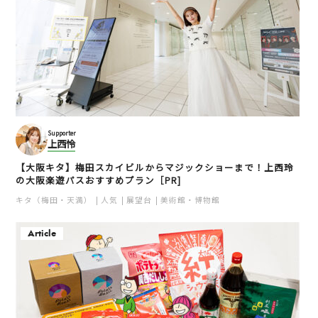
Supporter
上西怜
【大阪キタ】梅田スカイビルからマジックショーまで！上西玲
の大阪楽遊パスおすすめプラン［PR]
キタ（梅田・天満）
人気
展望台
美術館・博物館
Article