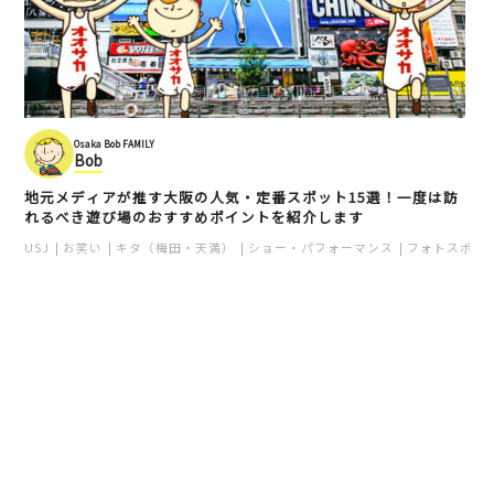
Osaka Bob FAMILY
Bob
地元メディアが推す大阪の人気・定番スポット15選！一度は訪
れるべき遊び場のおすすめポイントを紹介します
USJ
お笑い
キタ（梅田・天満）
ショー・パフォーマンス
フォトスポッ