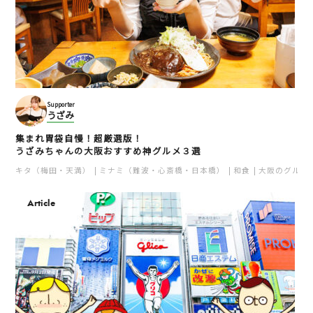
Supporter
うざみ
集まれ胃袋自慢！超厳選版！
うざみちゃんの大阪おすすめ神グルメ３選
キタ（梅田・天満）
ミナミ（難波・心斎橋・日本橋）
和食
大阪のグルメ
Article