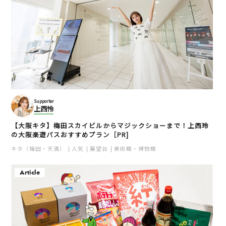
Supporter
上西怜
【大阪キタ】梅田スカイビルからマジックショーまで！上西玲
の大阪楽遊パスおすすめプラン［PR]
キタ（梅田・天満）
人気
展望台
美術館・博物館
Article