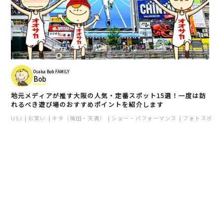
Osaka Bob FAMILY
Bob
地元メディアが推す大阪の人気・定番スポット15選！一度は訪
れるべき遊び場のおすすめポイントを紹介します
USJ
お笑い
キタ（梅田・天満）
ショー・パフォーマンス
フォトスポッ