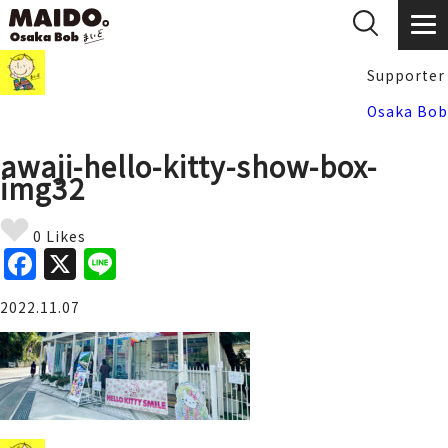
Supporter
Osaka Bob
awaji-hello-kitty-show-box-
img32
0 Likes
F
X
Li
a
n
2022.11.07
c
e
e
b
o