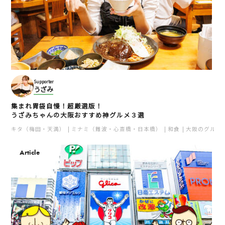
Supporter
うざみ
集まれ胃袋自慢！超厳選版！
うざみちゃんの大阪おすすめ神グルメ３選
キタ（梅田・天満）
ミナミ（難波・心斎橋・日本橋）
和食
大阪のグルメ
Article