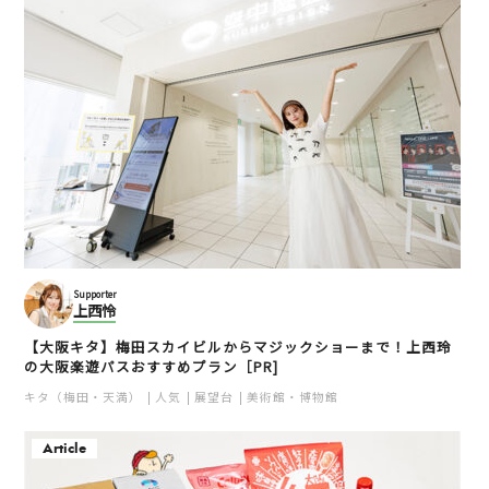
Supporter
上西怜
【大阪キタ】梅田スカイビルからマジックショーまで！上西玲
の大阪楽遊パスおすすめプラン［PR]
キタ（梅田・天満）
人気
展望台
美術館・博物館
Article