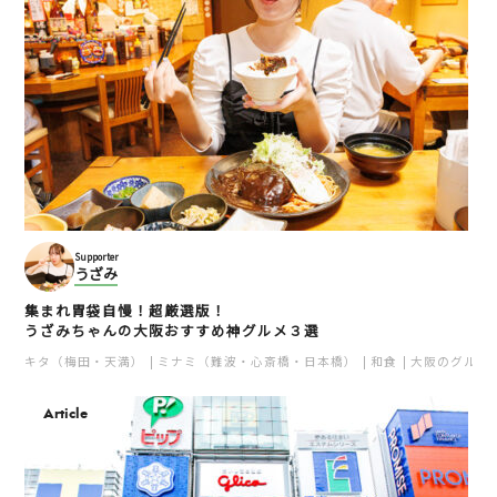
Supporter
うざみ
集まれ胃袋自慢！超厳選版！
うざみちゃんの大阪おすすめ神グルメ３選
キタ（梅田・天満）
ミナミ（難波・心斎橋・日本橋）
和食
大阪のグルメ
Article