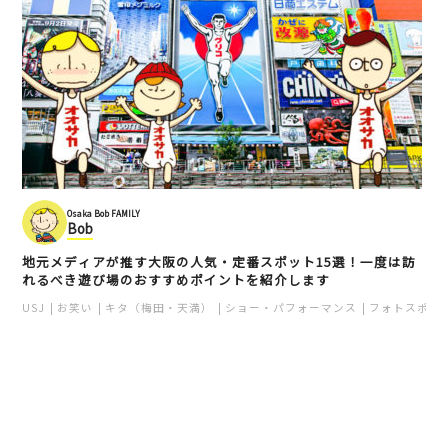
Osaka Bob FAMILY
Bob
地元メディアが推す大阪の人気・定番スポット15選！一度は訪
れるべき遊び場のおすすめポイントを紹介します
USJ
お笑い
キタ（梅田・天満）
ショー・パフォーマンス
フォトスポッ