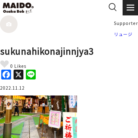
Supporter
リュージ
sukunahikonajinnjya3
0 Likes
F
X
Li
a
n
2022.11.12
c
e
e
b
o
o