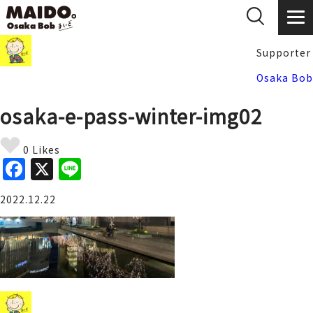
Supporter
Osaka Bob
osaka-e-pass-winter-img02
0 Likes
F
X
Li
a
n
2022.12.22
c
e
e
b
o
o