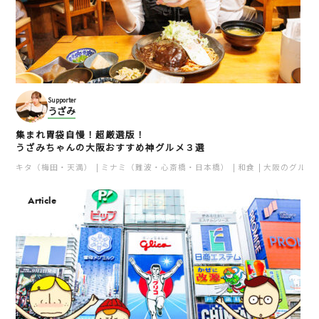
Supporter
うざみ
集まれ胃袋自慢！超厳選版！
うざみちゃんの大阪おすすめ神グルメ３選
キタ（梅田・天満）
ミナミ（難波・心斎橋・日本橋）
和食
大阪のグルメ
Article