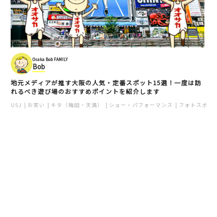
Osaka Bob FAMILY
Bob
地元メディアが推す大阪の人気・定番スポット15選！一度は訪
れるべき遊び場のおすすめポイントを紹介します
USJ
お笑い
キタ（梅田・天満）
ショー・パフォーマンス
フォトスポッ