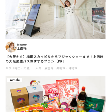
Supporter
上西怜
【大阪キタ】梅田スカイビルからマジックショーまで！上西玲
の大阪楽遊パスおすすめプラン［PR]
キタ（梅田・天満）
人気
展望台
美術館・博物館
Article