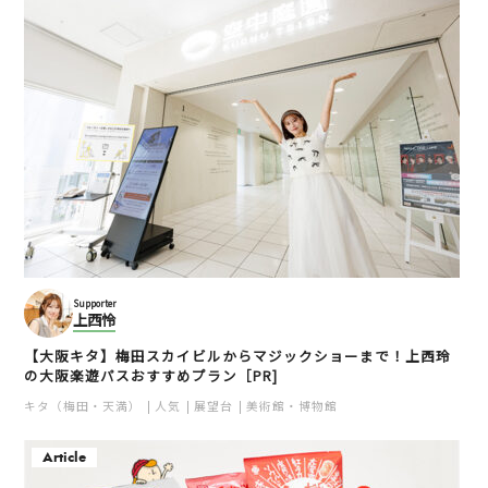
Supporter
上西怜
【大阪キタ】梅田スカイビルからマジックショーまで！上西玲
の大阪楽遊パスおすすめプラン［PR]
キタ（梅田・天満）
人気
展望台
美術館・博物館
Article