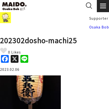
Supporter
Osaka Bob
202302dosho-machi25
0 Likes
F
X
Li
a
n
2023.02.06
c
e
e
b
o
o