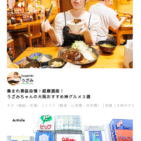
Supporter
うざみ
集まれ胃袋自慢！超厳選版！
うざみちゃんの大阪おすすめ神グルメ３選
キタ（梅田・天満）
ミナミ（難波・心斎橋・日本橋）
和食
大阪のグルメ
Article