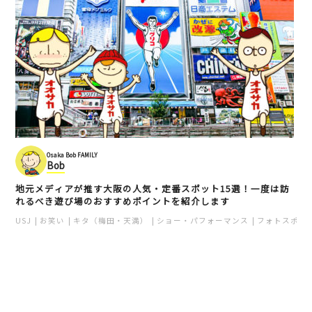
Osaka Bob FAMILY
Bob
地元メディアが推す大阪の人気・定番スポット15選！一度は訪
れるべき遊び場のおすすめポイントを紹介します
USJ
お笑い
キタ（梅田・天満）
ショー・パフォーマンス
フォトスポッ