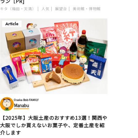
ラン［PR]
キタ（梅田・天満）
人気
展望台
美術館・博物館
Article
Osaka Bob FAMILY
Manabu
【2025年】大阪土産のおすすめ13選！関西や
大阪でしか買えないお菓子や、定番土産を紹
介します