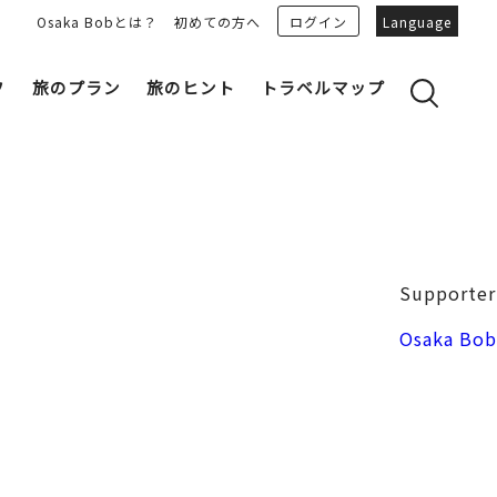
Osaka Bobとは？
初めての方へ
ログイン
Language
フ
旅のプラン
旅のヒント
トラベルマップ
yのおすすめプランを見る
OSAKA 雑学
る
OSAKAN PEOPLE
ェア
“おおきに”トークガイド
Osaka Bob ダウンロード
大阪城
Supporter
和食
MOVIE 大阪の街を歩こう
中之島・本町
Osaka Bob
LINEスタンプ
フリーマガジン
フォトスポット
ユニーク
Bob‘ｓ パートナー