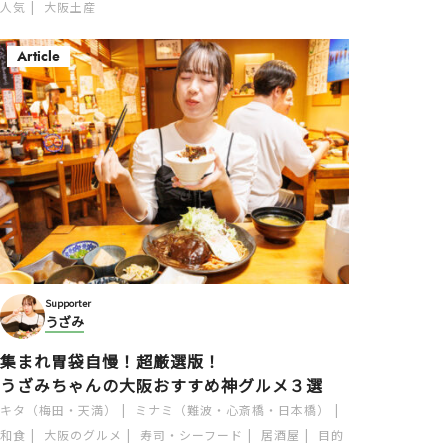
人気
大阪土産
Article
Supporter
うざみ
集まれ胃袋自慢！超厳選版！
うざみちゃんの大阪おすすめ神グルメ３選
キタ（梅田・天満）
ミナミ（難波・心斎橋・日本橋）
和食
大阪のグルメ
寿司・シーフード
居酒屋
目的