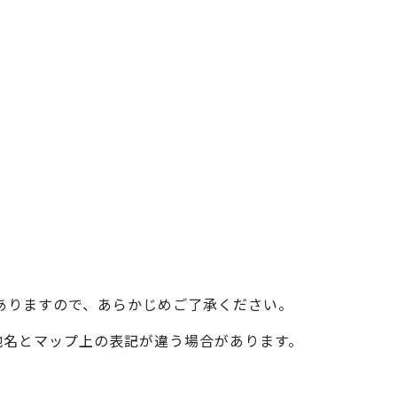
ベイエリア
（USJ・海遊館）
新大阪・十三
天神祭り
建造物
泉南
（KIX・りんくう・岸和田）
その他
ありますので、あらかじめご了承ください。
際の地名とマップ上の表記が違う場合があります。