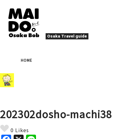
Osaka Travel guide
大阪グルメ
祭
HOME
ナイトライフ
イベント
エンターテイメント
四季・自然
ローカルフード
た
アクティビティ
宿泊
キタ（梅田・北新地）
文化・歴史
大阪人
202302dosho-machi38
癒やし
その他
アート
春
夏
秋
冬
焼肉
ス
0 Likes
スポーツ