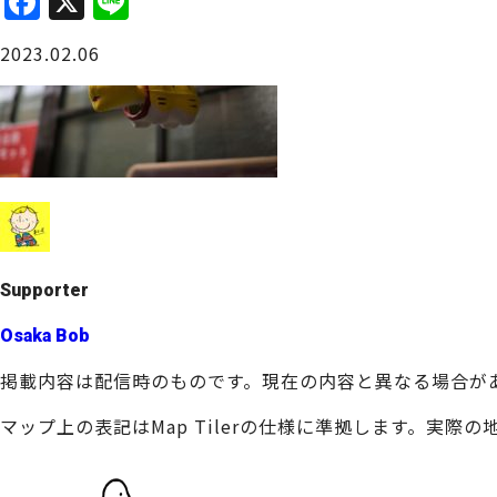
F
X
Li
a
n
大阪城周辺
2023.02.06
c
e
e
b
o
o
堺・泉北
k
Supporter
Osaka Bob
掲載内容は配信時のものです。現在の内容と異なる場合が
マップ上の表記はMap Tilerの仕様に準拠します。実