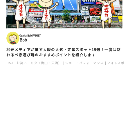
Osaka Bob FAMILY
Bob
地元メディアが推す大阪の人気・定番スポット15選！一度は訪
れるべき遊び場のおすすめポイントを紹介します
USJ
お笑い
キタ（梅田・天満）
ショー・パフォーマンス
フォトスポッ