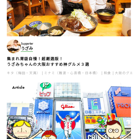
Supporter
うざみ
集まれ胃袋自慢！超厳選版！
うざみちゃんの大阪おすすめ神グルメ３選
キタ（梅田・天満）
ミナミ（難波・心斎橋・日本橋）
和食
大阪のグルメ
Article