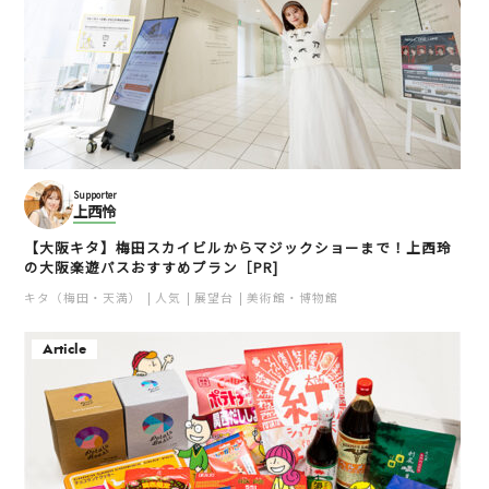
Supporter
上西怜
【大阪キタ】梅田スカイビルからマジックショーまで！上西玲
の大阪楽遊パスおすすめプラン［PR]
キタ（梅田・天満）
人気
展望台
美術館・博物館
Article