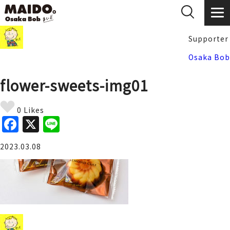
Supporter
Osaka Bob
flower-sweets-img01
0 Likes
F
X
Li
a
n
2023.03.08
c
e
e
b
o
o