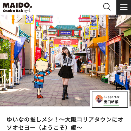
Supporter
出口結菜
ゆいなの推しメシ！～大阪コリアタウンにオ
ソオセヨー（ようこそ）編～