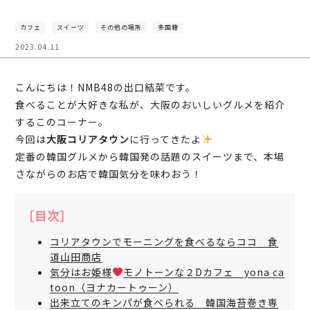
カフェ
スイーツ
その他の場所
多国籍
2023.04.11
こんにちは！NMB48の出口結菜です。
食べることが大好きな私が、大阪のおいしいグルメを紹介
するこのコーナー。
今回は
大阪コリアタウン
に行ってきたよ
定番の韓国グルメから韓国発の話題のスイーツまで、本場
さながらのお店で韓国気分を味わおう！
［目次］
コリアタウンでモーニングを食べるならココ 食
道山田商店
気分はお姫様
モノトーンな２Dカフェ yona ca
toon（ヨナカートゥーン）
出来立てのキンパが食べられる 韓国海苔巻き専