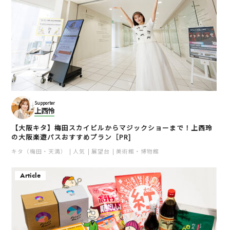
Supporter
上西怜
【大阪キタ】梅田スカイビルからマジックショーまで！上西玲
の大阪楽遊パスおすすめプラン［PR]
キタ（梅田・天満）
人気
展望台
美術館・博物館
Article