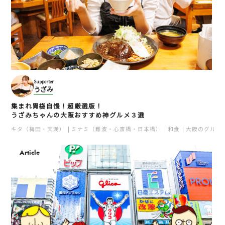
Supporter
うざみ
集まれ胃袋自慢！超厳選版！
うざみちゃんの大阪おすすめ神グルメ３選
キタ（梅田・天満）
ミナミ（難波・心斎橋・日本橋）
和食
大阪のグルメ
Article