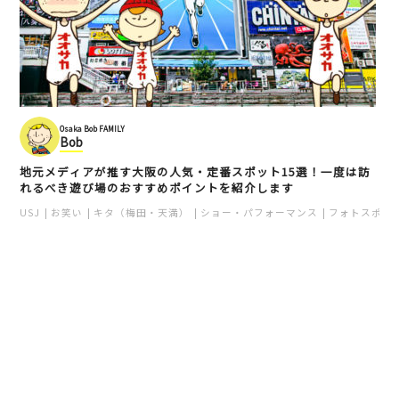
Osaka Bob FAMILY
Bob
地元メディアが推す大阪の人気・定番スポット15選！一度は訪
れるべき遊び場のおすすめポイントを紹介します
USJ
お笑い
キタ（梅田・天満）
ショー・パフォーマンス
フォトスポッ