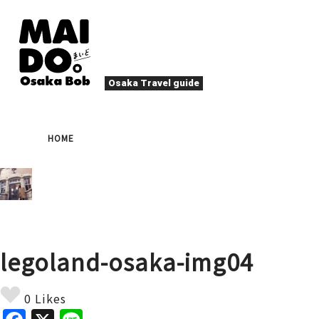
Osaka Travel guide
大阪グルメ
祭
HOME
ナイトライフ
イベント
エンターテイメント
四季・自然
ローカルフード
た
アクティビティ
宿泊
キタ（梅田・北新地）
文化・歴史
大阪人
legoland-osaka-img04
癒やし
その他
アート
春
夏
秋
冬
焼肉
ス
0 Likes
スポーツ