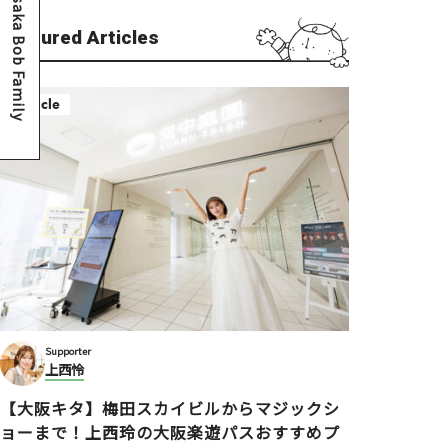
Osaka Bob Family
Featured Articles
Article
Supporter
上西怜
【大阪キタ】梅田スカイビルからマジックシ
ョーまで！上西玲の大阪楽遊パスおすすめプ