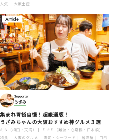
人気
大阪土産
Article
Supporter
うざみ
集まれ胃袋自慢！超厳選版！
うざみちゃんの大阪おすすめ神グルメ３選
キタ（梅田・天満）
ミナミ（難波・心斎橋・日本橋）
和食
大阪のグルメ
寿司・シーフード
居酒屋
目的