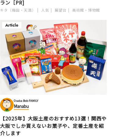
ラン［PR]
キタ（梅田・天満）
人気
展望台
美術館・博物館
Article
Osaka Bob FAMILY
Manabu
【2025年】大阪土産のおすすめ13選！関西や
大阪でしか買えないお菓子や、定番土産を紹
介します