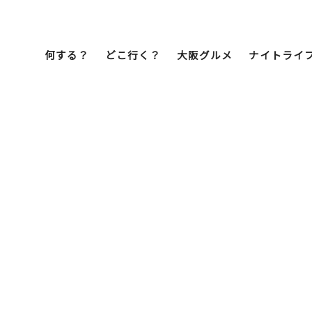
何する？
どこ行く？
大阪グルメ
ナイトライ
Bob Famil
マイプランを作
マイプランをシ
文化・歴史
展望台
ミナミ
こ焼き
居酒屋
ラーメン
（道頓堀・難波・
心斎橋・日本橋）
天王寺・阿倍野・新世界
街歩き
クルーズ
イーツ
カフェ
酒