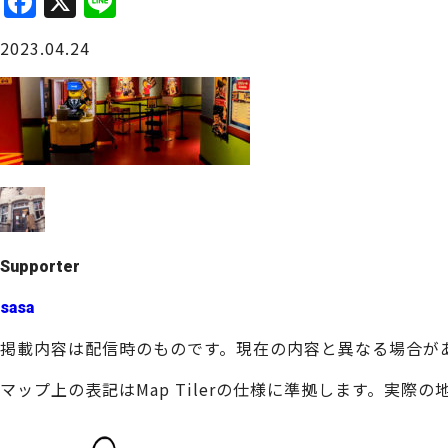
F
X
Li
a
n
大阪城周辺
2023.04.24
c
e
e
b
o
o
堺・泉北
k
Supporter
sasa
掲載内容は配信時のものです。現在の内容と異なる場合が
マップ上の表記はMap Tilerの仕様に準拠します。実