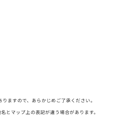
ベイエリア
（USJ・海遊館）
新大阪・十三
天神祭り
建造物
泉南
（KIX・りんくう・岸和田）
その他
ありますので、あらかじめご了承ください。
際の地名とマップ上の表記が違う場合があります。