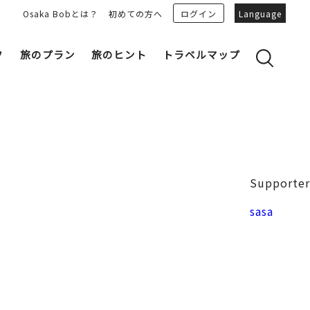
Osaka Bobとは？
初めての方へ
ログイン
Language
フ
旅のプラン
旅のヒント
トラベルマップ
yのおすすめプランを見る
OSAKA 雑学
る
OSAKAN PEOPLE
ェア
“おおきに”トークガイド
Osaka Bob ダウンロード
大阪城
Supporter
和食
MOVIE 大阪の街を歩こう
中之島・本町
sasa
LINEスタンプ
フリーマガジン
フォトスポット
ユニーク
Bob‘ｓ パートナー