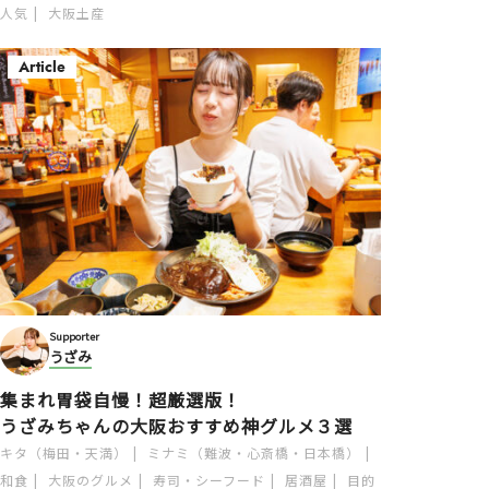
人気
大阪土産
Article
Supporter
うざみ
集まれ胃袋自慢！超厳選版！
うざみちゃんの大阪おすすめ神グルメ３選
キタ（梅田・天満）
ミナミ（難波・心斎橋・日本橋）
和食
大阪のグルメ
寿司・シーフード
居酒屋
目的