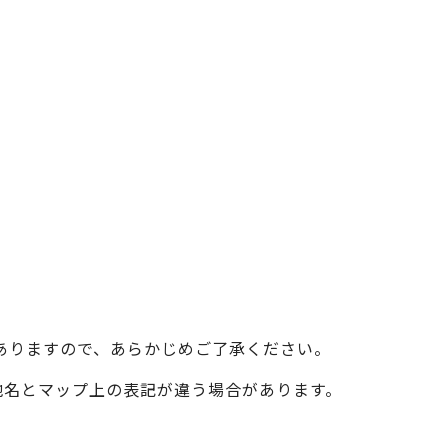
ベイエリア
（USJ・海遊館）
新大阪・十三
天神祭り
建造物
泉南
（KIX・りんくう・岸和田）
その他
ありますので、あらかじめご了承ください。
際の地名とマップ上の表記が違う場合があります。