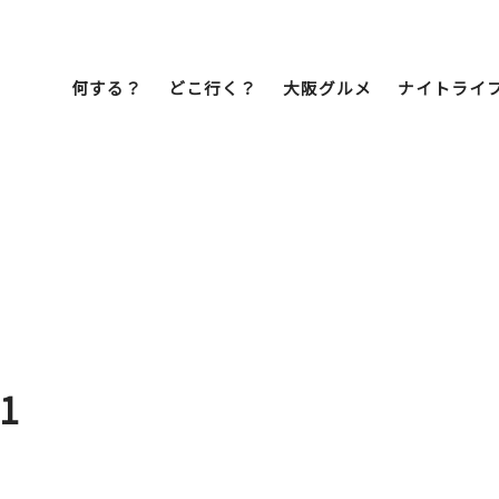
何する？
どこ行く？
大阪グルメ
ナイトライ
Bob Famil
マイプランを作
マイプランをシ
文化・歴史
展望台
ミナミ
こ焼き
居酒屋
ラーメン
（道頓堀・難波・
心斎橋・日本橋）
天王寺・阿倍野・新世界
01
街歩き
クルーズ
イーツ
カフェ
酒