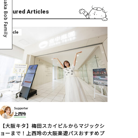
Osaka Bob Family
Featured Articles
Article
Supporter
上西怜
【大阪キタ】梅田スカイビルからマジックシ
ョーまで！上西玲の大阪楽遊パスおすすめプ