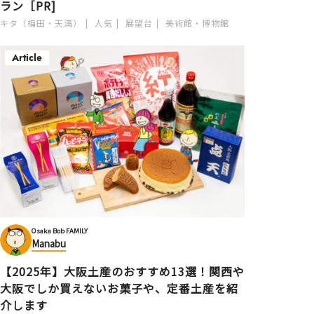
ラン［PR]
キタ（梅田・天満）
人気
展望台
美術館・博物館
Article
Osaka Bob FAMILY
Manabu
【2025年】大阪土産のおすすめ13選！関西や
大阪でしか買えないお菓子や、定番土産を紹
介します