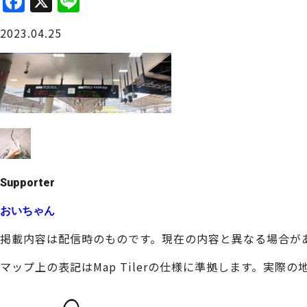
F
X
Li
a
n
大阪城周辺
2023.04.25
c
e
e
b
o
o
堺・泉北
k
Supporter
おいちゃん
掲載内容は配信時のものです。現在の内容と異なる場合が
マップ上の表記はMap Tilerの仕様に準拠します。実