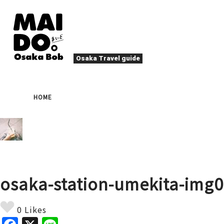
Osaka Travel guide
大阪グルメ
祭
HOME
ナイトライフ
イベント
エンターテイメント
四季・自然
ローカルフード
た
アクティビティ
宿泊
キタ（梅田・北新地）
文化・歴史
大阪人
osaka-station-umekita-img
癒やし
その他
アート
春
夏
秋
冬
焼肉
ス
0 Likes
スポーツ