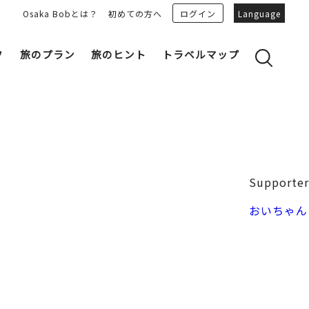
Osaka Bobとは？
初めての方へ
ログイン
Language
フ
旅のプラン
旅のヒント
トラベルマップ
yのおすすめプランを見る
OSAKA 雑学
る
OSAKAN PEOPLE
ェア
“おおきに”トークガイド
Osaka Bob ダウンロード
大阪城
Supporter
和食
MOVIE 大阪の街を歩こう
中之島・本町
おいちゃん
LINEスタンプ
フリーマガジン
フォトスポット
ユニーク
Bob‘ｓ パートナー