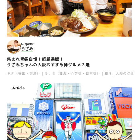
Supporter
うざみ
集まれ胃袋自慢！超厳選版！
うざみちゃんの大阪おすすめ神グルメ３選
キタ（梅田・天満）
ミナミ（難波・心斎橋・日本橋）
和食
大阪のグルメ
Article