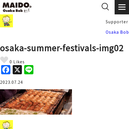
Supporter
Osaka Bob
osaka-summer-festivals-img02
0 Likes
F
X
Li
a
n
2023.07.24
c
e
e
b
o
o