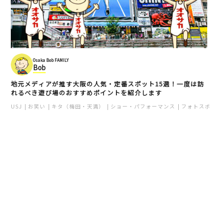
Osaka Bob FAMILY
Bob
地元メディアが推す大阪の人気・定番スポット15選！一度は訪
れるべき遊び場のおすすめポイントを紹介します
USJ
お笑い
キタ（梅田・天満）
ショー・パフォーマンス
フォトスポッ