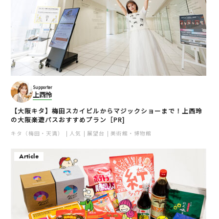
Supporter
上西怜
【大阪キタ】梅田スカイビルからマジックショーまで！上西玲
の大阪楽遊パスおすすめプラン［PR]
キタ（梅田・天満）
人気
展望台
美術館・博物館
Article