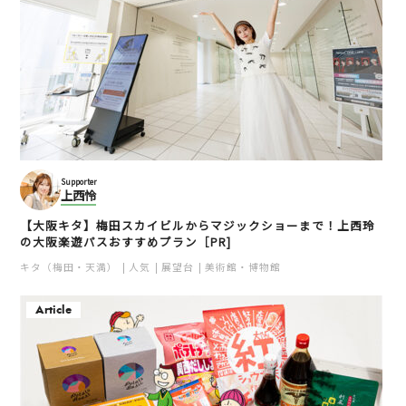
Supporter
上西怜
【大阪キタ】梅田スカイビルからマジックショーまで！上西玲
の大阪楽遊パスおすすめプラン［PR]
キタ（梅田・天満）
人気
展望台
美術館・博物館
Article