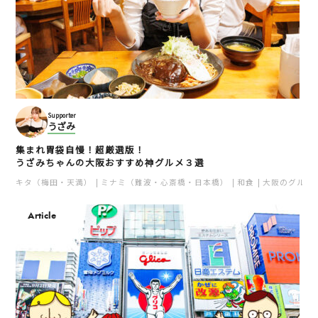
Supporter
うざみ
集まれ胃袋自慢！超厳選版！
うざみちゃんの大阪おすすめ神グルメ３選
キタ（梅田・天満）
ミナミ（難波・心斎橋・日本橋）
和食
大阪のグルメ
Article