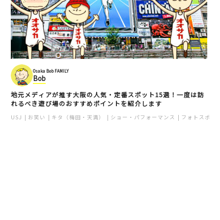
Osaka Bob FAMILY
Bob
地元メディアが推す大阪の人気・定番スポット15選！一度は訪
れるべき遊び場のおすすめポイントを紹介します
USJ
お笑い
キタ（梅田・天満）
ショー・パフォーマンス
フォトスポッ