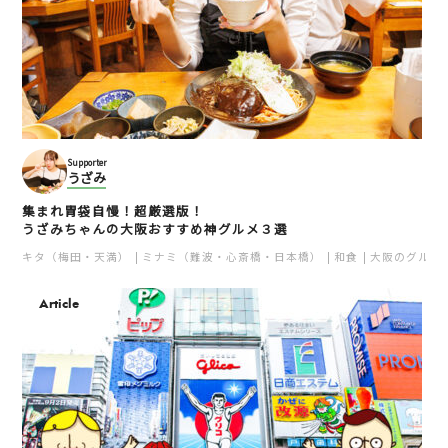
Supporter
うざみ
集まれ胃袋自慢！超厳選版！
うざみちゃんの大阪おすすめ神グルメ３選
キタ（梅田・天満）
ミナミ（難波・心斎橋・日本橋）
和食
大阪のグルメ
Article