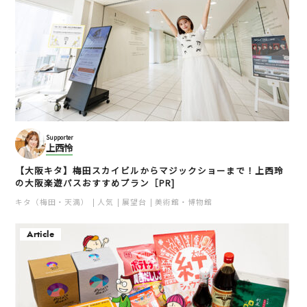
Supporter
上西怜
【大阪キタ】梅田スカイビルからマジックショーまで！上西玲
の大阪楽遊パスおすすめプラン［PR]
キタ（梅田・天満）
人気
展望台
美術館・博物館
Article