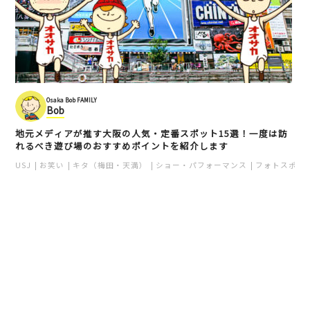
Osaka Bob FAMILY
Bob
地元メディアが推す大阪の人気・定番スポット15選！一度は訪
れるべき遊び場のおすすめポイントを紹介します
USJ
お笑い
キタ（梅田・天満）
ショー・パフォーマンス
フォトスポッ