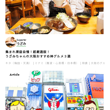
Supporter
うざみ
集まれ胃袋自慢！超厳選版！
うざみちゃんの大阪おすすめ神グルメ３選
キタ（梅田・天満）
ミナミ（難波・心斎橋・日本橋）
和食
大阪のグルメ
Article