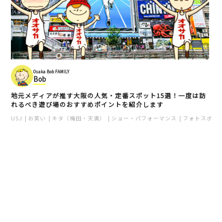
Osaka Bob FAMILY
Bob
地元メディアが推す大阪の人気・定番スポット15選！一度は訪
れるべき遊び場のおすすめポイントを紹介します
USJ
お笑い
キタ（梅田・天満）
ショー・パフォーマンス
フォトスポッ