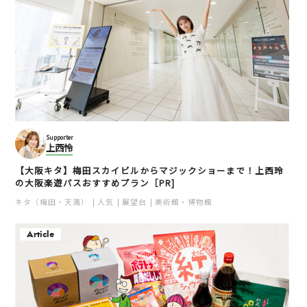
Supporter
上西怜
【大阪キタ】梅田スカイビルからマジックショーまで！上西玲
の大阪楽遊パスおすすめプラン［PR]
キタ（梅田・天満）
人気
展望台
美術館・博物館
Article