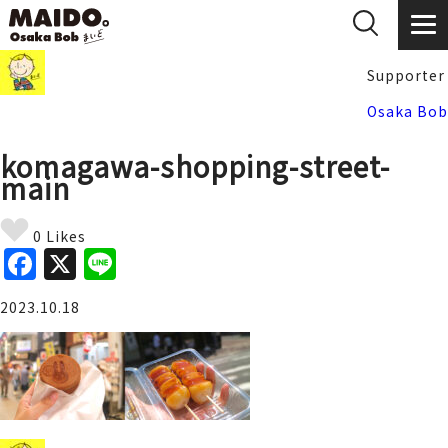
Supporter
Osaka Bob
komagawa-shopping-street-
main
0 Likes
F
X
Li
a
n
2023.10.18
c
e
e
b
o