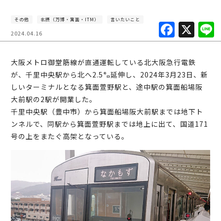
その他
北摂（万博・箕面・ITM）
言いたいこと
F
X
2024.04.16
a
c
大阪メトロ御堂筋線が直通運転している北大阪急行電鉄
e
が、千里中央駅から北へ2.5㌔延伸し、2024年3月23日、新
b
しいターミナルとなる箕面萱野駅と、途中駅の箕面船場阪
大前駅の2駅が開業した。
o
千里中央駅（豊中市）から箕面船場阪大前駅までは地下ト
o
ンネルで、同駅から箕面萱野駅までは地上に出て、国道171
k
号の上をまたぐ高架となっている。