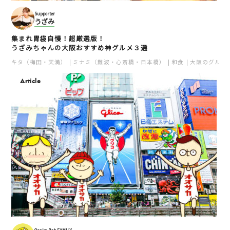
Supporter
うざみ
集まれ胃袋自慢！超厳選版！
うざみちゃんの大阪おすすめ神グルメ３選
キタ（梅田・天満）
ミナミ（難波・心斎橋・日本橋）
和食
大阪のグルメ
Article
Osaka Bob FAMILY