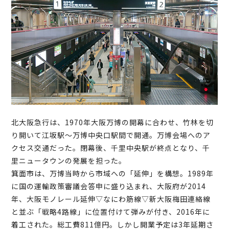
北大阪急行は、1970年大阪万博の開幕に合わせ、竹林を切
り開いて江坂駅～万博中央口駅間で開通。万博会場へのア
クセス交通だった。閉幕後、千里中央駅が終点となり、千
里ニュータウンの発展を担った。
箕面市は、万博当時から市域への「延伸」を構想。1989年
に国の運輸政策審議会答申に盛り込まれ、大阪府が2014
年、大阪モノレール延伸▽なにわ筋線▽新大阪梅田連絡線
と並ぶ「戦略4路線」に位置付けて弾みが付き、2016年に
着工された。総工費811億円。しかし開業予定は3年延期さ