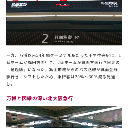
一方、万博以来54年間ターミナル駅だった千里中央駅は、1
番ホームが梅田方面行き、2番ホームが箕面方面行き固定の
「通過駅」になった。箕面市域からのバス路線が箕面萱野
駅行きにシフトしたため、乗降客は20％～30％減る見通
し。
万博と因縁の深い北大阪急行