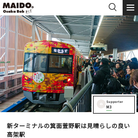
Supporter
M3
新ターミナルの箕面萱野駅は見晴らしの良い
高架駅