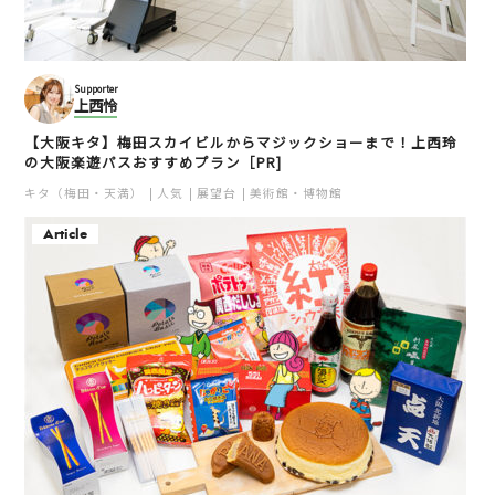
Supporter
上西怜
【大阪キタ】梅田スカイビルからマジックショーまで！上西玲
の大阪楽遊パスおすすめプラン［PR]
キタ（梅田・天満）
人気
展望台
美術館・博物館
Article