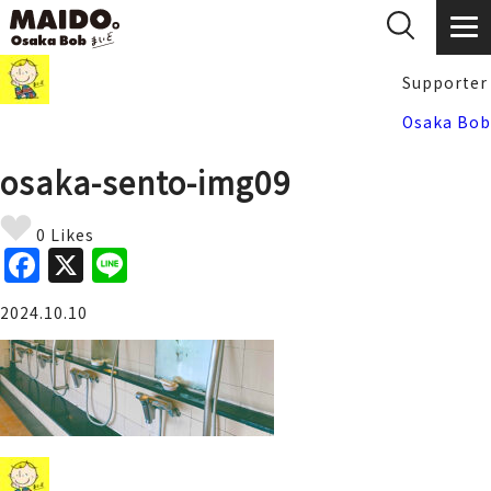
Supporter
Osaka Bob
osaka-sento-img09
0 Likes
F
X
Li
a
n
2024.10.10
c
e
e
b
o
o