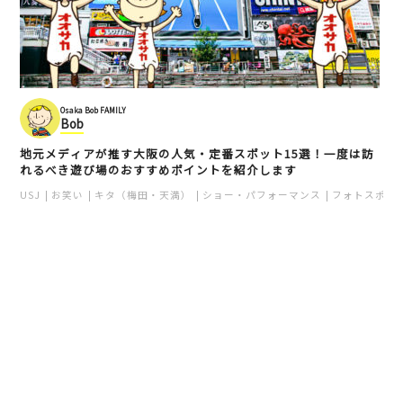
Osaka Bob FAMILY
Bob
地元メディアが推す大阪の人気・定番スポット15選！一度は訪
れるべき遊び場のおすすめポイントを紹介します
USJ
お笑い
キタ（梅田・天満）
ショー・パフォーマンス
フォトスポッ