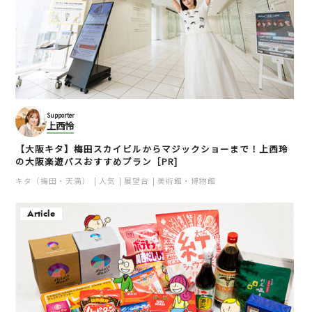
Supporter
上西怜
【大阪キタ】梅田スカイビルからマジックショーまで！上西玲
の大阪楽遊パスおすすめプラン［PR]
キタ（梅田・天満）
人気
展望台
美術館・博物館
Article