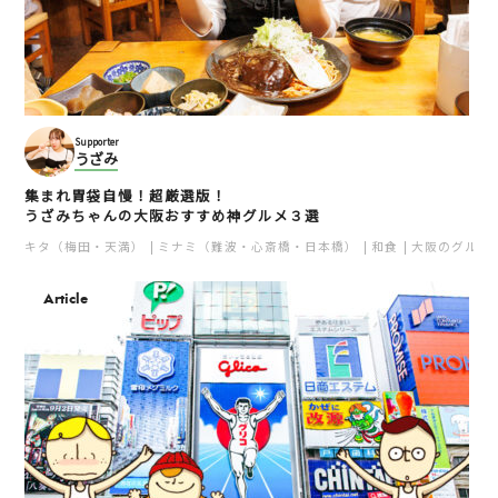
Supporter
うざみ
集まれ胃袋自慢！超厳選版！
うざみちゃんの大阪おすすめ神グルメ３選
キタ（梅田・天満）
ミナミ（難波・心斎橋・日本橋）
和食
大阪のグルメ
Article