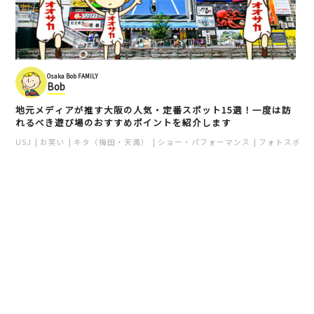
Osaka Bob FAMILY
Bob
地元メディアが推す大阪の人気・定番スポット15選！一度は訪
れるべき遊び場のおすすめポイントを紹介します
USJ
お笑い
キタ（梅田・天満）
ショー・パフォーマンス
フォトスポッ