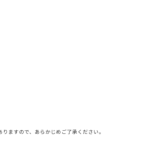
ベイエリア
（USJ・海遊館）
新大阪・十三
天神祭り
建造物
泉南
（KIX・りんくう・岸和田）
その他
ありますので、あらかじめご了承ください。