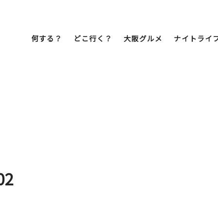
何する？
どこ行く？
大阪グルメ
ナイトライ
Bob Famil
マイプランを作
マイプランをシ
文化・歴史
展望台
ミナミ
こ焼き
居酒屋
ラーメン
（道頓堀・難波・
心斎橋・日本橋）
天王寺・阿倍野・新世界
02
街歩き
クルーズ
イーツ
カフェ
酒