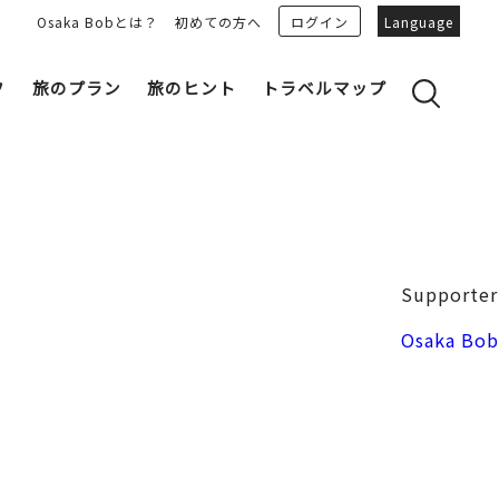
Osaka Bobとは？
初めての方へ
ログイン
Language
フ
旅のプラン
旅のヒント
トラベルマップ
yのおすすめプランを見る
OSAKA 雑学
る
OSAKAN PEOPLE
ェア
“おおきに”トークガイド
Osaka Bob ダウンロード
大阪城
Supporter
和食
MOVIE 大阪の街を歩こう
中之島・本町
Osaka Bob
LINEスタンプ
フリーマガジン
フォトスポット
ユニーク
Bob‘ｓ パートナー