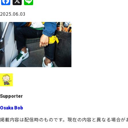
F
X
Li
a
n
大阪城周辺
2025.06.03
c
e
e
b
o
o
堺・泉北
k
Supporter
Osaka Bob
掲載内容は配信時のものです。現在の内容と異なる場合が