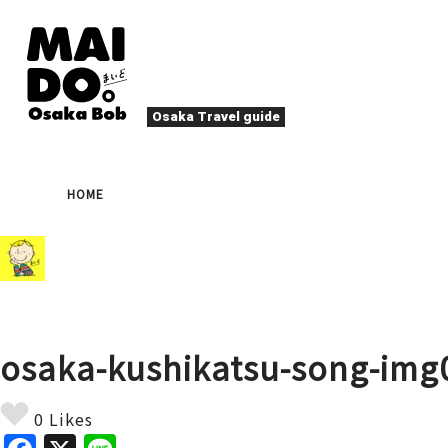
Osaka Travel guide
大阪グルメ
祭
HOME
ナイトライフ
イベント
エンターテイメント
四季・自然
ローカルフード
た
アクティビティ
宿泊
キタ（梅田・北新地）
文化・歴史
大阪人
osaka-kushikatsu-song-img
癒やし
その他
アート
春
夏
秋
冬
焼肉
ス
0 Likes
スポーツ