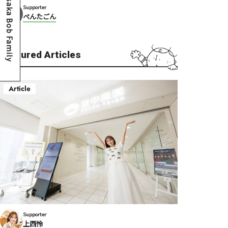
Osaka Bob Family
Supporter
ぺんたごん
Featured Articles
Article
Supporter
上西怜