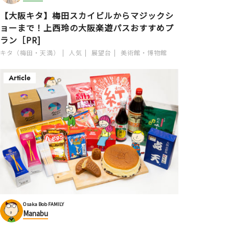
【大阪キタ】梅田スカイビルからマジックシ
ョーまで！上西玲の大阪楽遊パスおすすめプ
ラン［PR]
キタ（梅田・天満）
人気
展望台
美術館・博物館
Article
Osaka Bob FAMILY
Manabu