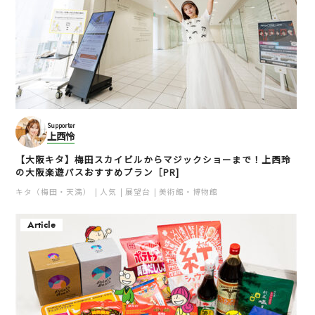
Supporter
上西怜
【大阪キタ】梅田スカイビルからマジックショーまで！上西玲
の大阪楽遊パスおすすめプラン［PR]
キタ（梅田・天満）
人気
展望台
美術館・博物館
Article