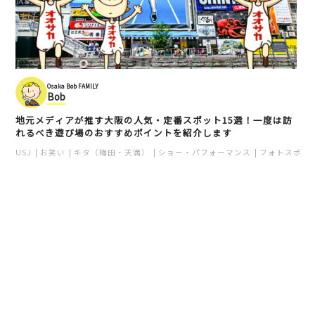
Osaka Bob FAMILY
Bob
地元メディアが推す大阪の人気・定番スポット15選！一度は訪
れるべき遊び場のおすすめポイントを紹介します
USJ
お笑い
キタ（梅田・天満）
ショー・パフォーマンス
フォトスポッ