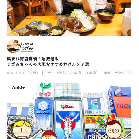
Supporter
うざみ
集まれ胃袋自慢！超厳選版！
うざみちゃんの大阪おすすめ神グルメ３選
キタ（梅田・天満）
ミナミ（難波・心斎橋・日本橋）
和食
大阪のグルメ
Article