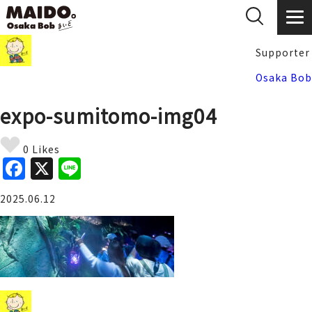
Supporter
Osaka Bob
expo-sumitomo-img04
0 Likes
F
X
Li
a
n
2025.06.12
c
e
e
b
o
o