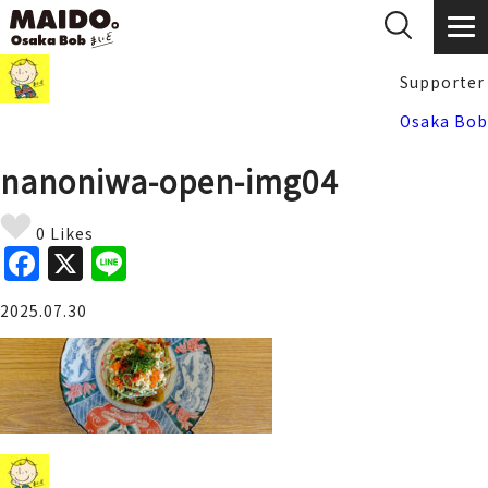
Supporter
Osaka Bob
nanoniwa-open-img04
0 Likes
F
X
Li
a
n
2025.07.30
c
e
e
b
o
o