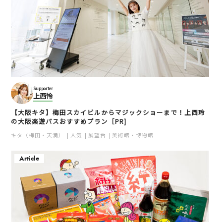
Supporter
上西怜
【大阪キタ】梅田スカイビルからマジックショーまで！上西玲
の大阪楽遊パスおすすめプラン［PR]
キタ（梅田・天満）
人気
展望台
美術館・博物館
Article