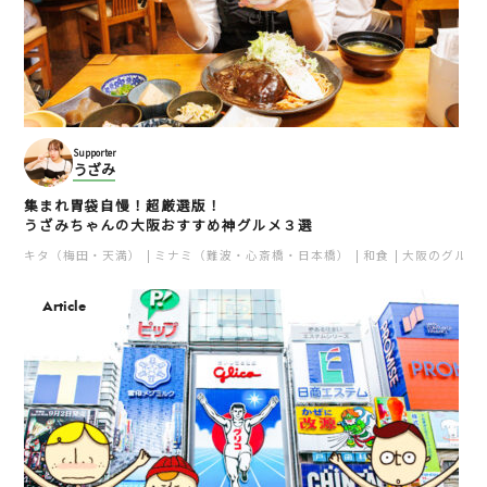
Supporter
うざみ
集まれ胃袋自慢！超厳選版！
うざみちゃんの大阪おすすめ神グルメ３選
キタ（梅田・天満）
ミナミ（難波・心斎橋・日本橋）
和食
大阪のグルメ
Article