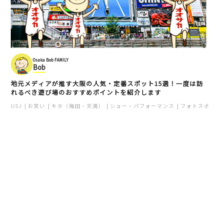
Osaka Bob FAMILY
Bob
地元メディアが推す大阪の人気・定番スポット15選！一度は訪
れるべき遊び場のおすすめポイントを紹介します
USJ
お笑い
キタ（梅田・天満）
ショー・パフォーマンス
フォトスポッ