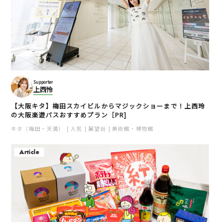
Supporter
上西怜
【大阪キタ】梅田スカイビルからマジックショーまで！上西玲
の大阪楽遊パスおすすめプラン［PR]
キタ（梅田・天満）
人気
展望台
美術館・博物館
Article