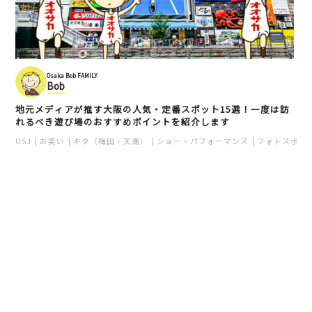
Osaka Bob FAMILY
Bob
地元メディアが推す大阪の人気・定番スポット15選！一度は訪
れるべき遊び場のおすすめポイントを紹介します
USJ
お笑い
キタ（梅田・天満）
ショー・パフォーマンス
フォトスポッ