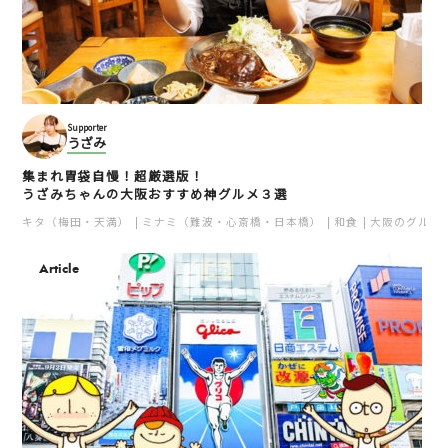
Supporter
うざみ
集まれ胃袋自慢！超厳選版！
うざみちゃんの大阪おすすめ神グルメ３選
キタ（梅田・天満）
ミナミ（難波・心斎橋・日本橋）
和食
大阪のグルメ
Article