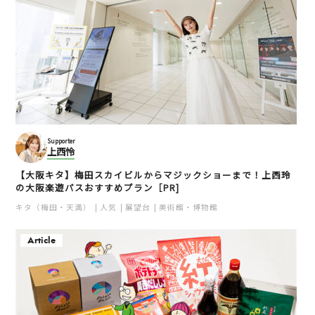
Supporter
上西怜
【大阪キタ】梅田スカイビルからマジックショーまで！上西玲
の大阪楽遊パスおすすめプラン［PR]
キタ（梅田・天満）
人気
展望台
美術館・博物館
Article