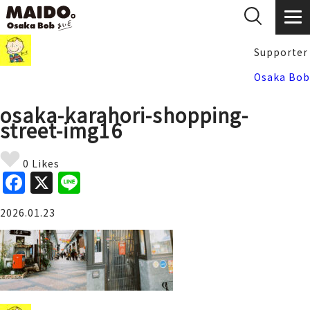
Supporter
Osaka Bob
osaka-karahori-shopping-
street-img16
0 Likes
F
X
Li
a
n
2026.01.23
c
e
e
b
o