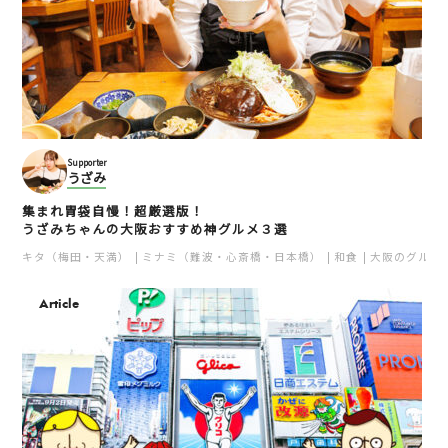
Supporter
うざみ
集まれ胃袋自慢！超厳選版！
うざみちゃんの大阪おすすめ神グルメ３選
キタ（梅田・天満）
ミナミ（難波・心斎橋・日本橋）
和食
大阪のグルメ
Article