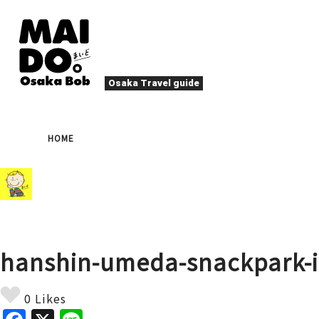
Osaka Travel guide
大阪グルメ
祭
HOME
ナイトライフ
イベント
エンターテイメント
四季・自然
ローカルフード
た
アクティビティ
宿泊
キタ（梅田・北新地）
文化・歴史
大阪人
hanshin-umeda-snackpark-
癒やし
その他
アート
春
夏
秋
冬
焼肉
ス
0 Likes
スポーツ