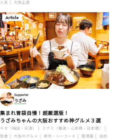
人気
大阪土産
Article
Supporter
うざみ
集まれ胃袋自慢！超厳選版！
うざみちゃんの大阪おすすめ神グルメ３選
キタ（梅田・天満）
ミナミ（難波・心斎橋・日本橋）
和食
大阪のグルメ
寿司・シーフード
居酒屋
目的