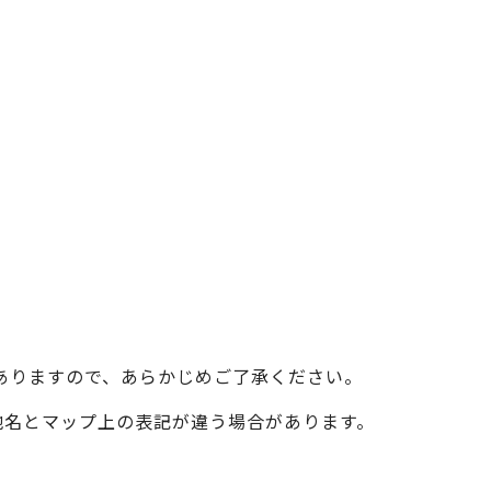
ベイエリア
（USJ・海遊館）
新大阪・十三
天神祭り
建造物
泉南
（KIX・りんくう・岸和田）
その他
ありますので、あらかじめご了承ください。
際の地名とマップ上の表記が違う場合があります。