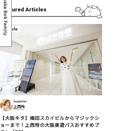
Osaka Bob Family
Featured Articles
Article
Supporter
上西怜
【大阪キタ】梅田スカイビルからマジックシ
ョーまで！上西玲の大阪楽遊パスおすすめプ