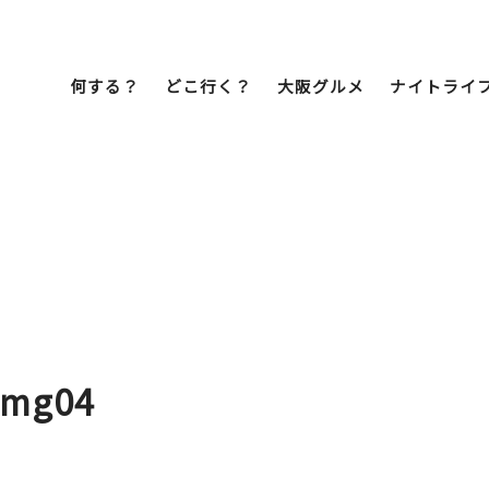
何する？
どこ行く？
大阪グルメ
ナイトライ
Bob Famil
マイプランを作
マイプランをシ
文化・歴史
展望台
ミナミ
こ焼き
居酒屋
ラーメン
（道頓堀・難波・
心斎橋・日本橋）
天王寺・阿倍野・新世界
img04
街歩き
クルーズ
イーツ
カフェ
酒