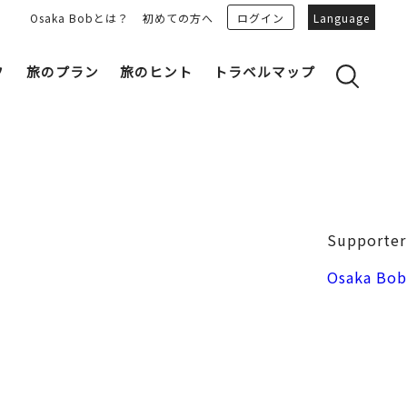
Osaka Bobとは？
初めての方へ
ログイン
Language
フ
旅のプラン
旅のヒント
トラベルマップ
yのおすすめプランを見る
OSAKA 雑学
る
OSAKAN PEOPLE
ェア
“おおきに”トークガイド
Osaka Bob ダウンロード
大阪城
Supporter
和食
MOVIE 大阪の街を歩こう
中之島・本町
Osaka Bob
LINEスタンプ
フリーマガジン
フォトスポット
ユニーク
Bob‘ｓ パートナー