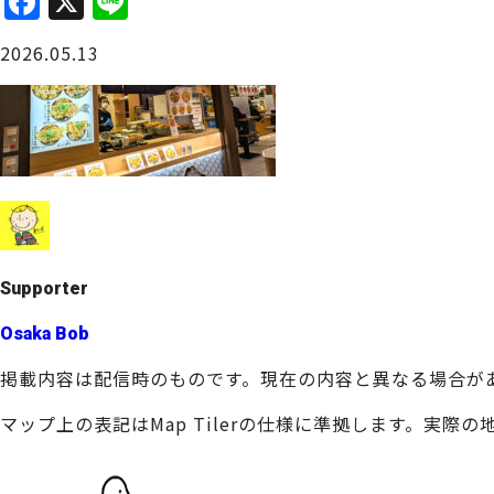
F
X
Li
a
n
大阪城周辺
2026.05.13
c
e
e
b
o
o
堺・泉北
k
Supporter
Osaka Bob
掲載内容は配信時のものです。現在の内容と異なる場合が
マップ上の表記はMap Tilerの仕様に準拠します。実