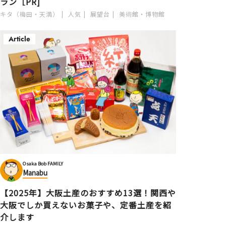
ラン［PR]
キタ（梅田・天満）
人気
展望台
美術館・博物館
Article
Osaka Bob FAMILY
Manabu
【2025年】大阪土産のおすすめ13選！関西や
大阪でしか買えないお菓子や、定番土産を紹
介します