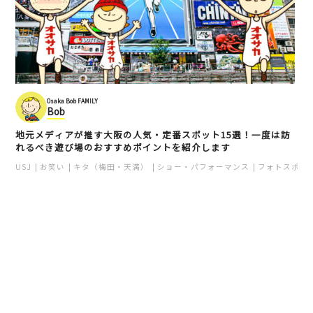
Osaka Bob FAMILY
Bob
地元メディアが推す大阪の人気・定番スポット15選！一度は訪
れるべき遊び場のおすすめポイントを紹介します
USJ
お笑い
キタ（梅田・天満）
ショー・パフォーマンス
フォトスポッ