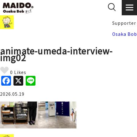
Supporter
Osaka Bob
animate-umeda-interview-
img02
0 Likes
F
X
Li
a
n
2026.05.19
c
e
e
b
o