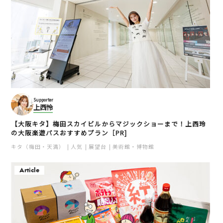
Supporter
上西怜
【大阪キタ】梅田スカイビルからマジックショーまで！上西玲
の大阪楽遊パスおすすめプラン［PR]
キタ（梅田・天満）
人気
展望台
美術館・博物館
Article