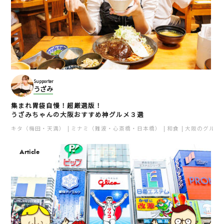
Supporter
うざみ
集まれ胃袋自慢！超厳選版！
うざみちゃんの大阪おすすめ神グルメ３選
キタ（梅田・天満）
ミナミ（難波・心斎橋・日本橋）
和食
大阪のグルメ
Article