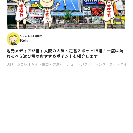
Osaka Bob FAMILY
Bob
地元メディアが推す大阪の人気・定番スポット15選！一度は訪
れるべき遊び場のおすすめポイントを紹介します
USJ
お笑い
キタ（梅田・天満）
ショー・パフォーマンス
フォトスポッ