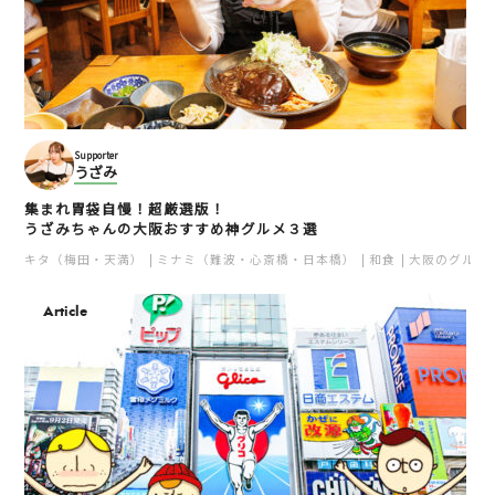
Supporter
うざみ
集まれ胃袋自慢！超厳選版！
うざみちゃんの大阪おすすめ神グルメ３選
キタ（梅田・天満）
ミナミ（難波・心斎橋・日本橋）
和食
大阪のグルメ
Article