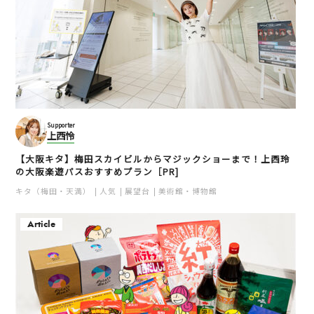
Supporter
上西怜
【大阪キタ】梅田スカイビルからマジックショーまで！上西玲
の大阪楽遊パスおすすめプラン［PR]
キタ（梅田・天満）
人気
展望台
美術館・博物館
Article