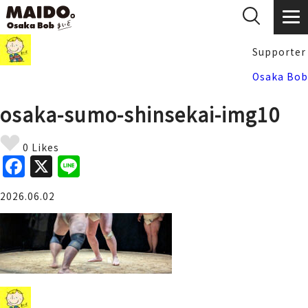
Supporter
Osaka Bob
osaka-sumo-shinsekai-img10
0 Likes
F
X
Li
a
n
2026.06.02
c
e
e
b
o
o