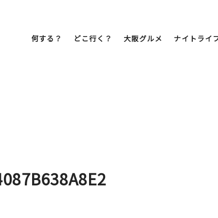
何する？
どこ行く？
大阪グルメ
ナイトライ
Bob Famil
マイプランを作
マイプランをシ
文化・歴史
展望台
ミナミ
こ焼き
居酒屋
ラーメン
（道頓堀・難波・
心斎橋・日本橋）
天王寺・阿倍野・新世界
4087B638A8E2
街歩き
クルーズ
イーツ
カフェ
酒