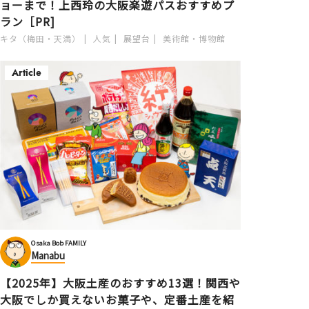
ョーまで！上西玲の大阪楽遊パスおすすめプ
ラン［PR]
キタ（梅田・天満）
人気
展望台
美術館・博物館
Article
Osaka Bob FAMILY
Manabu
【2025年】大阪土産のおすすめ13選！関西や
大阪でしか買えないお菓子や、定番土産を紹