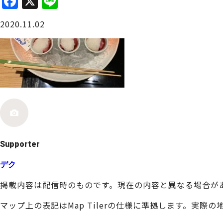
F
X
Li
a
n
大阪城周辺
2020.11.02
c
e
e
b
o
o
堺・泉北
k
Supporter
デク
掲載内容は配信時のものです。現在の内容と異なる場合が
マップ上の表記はMap Tilerの仕様に準拠します。実