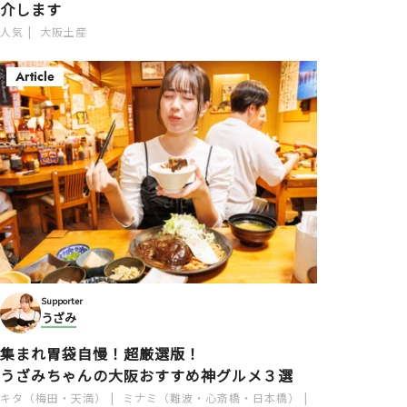
介します
人気
大阪土産
Article
Supporter
うざみ
集まれ胃袋自慢！超厳選版！
うざみちゃんの大阪おすすめ神グルメ３選
キタ（梅田・天満）
ミナミ（難波・心斎橋・日本橋）