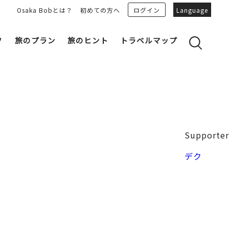
Osaka Bobとは？
初めての方へ
ログイン
Language
フ
旅のプラン
旅のヒント
トラベルマップ
yのおすすめプランを見る
OSAKA 雑学
る
OSAKAN PEOPLE
ェア
“おおきに”トークガイド
Osaka Bob ダウンロード
大阪城
Supporter
和食
MOVIE 大阪の街を歩こう
中之島・本町
デク
LINEスタンプ
フリーマガジン
フォトスポット
ユニーク
Bob‘ｓ パートナー