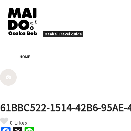
Osaka Travel guide
大阪グルメ
祭
HOME
ナイトライフ
イベント
エンターテイメント
四季・自然
ローカルフード
た
アクティビティ
宿泊
キタ（梅田・北新地）
文化・歴史
大阪人
61BBC522-1514-42B6-95AE-
癒やし
その他
アート
春
夏
秋
冬
焼肉
ス
0 Likes
スポーツ