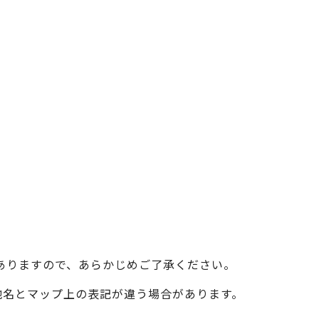
ベイエリア
（USJ・海遊館）
新大阪・十三
天神祭り
建造物
泉南
（KIX・りんくう・岸和田）
その他
ありますので、あらかじめご了承ください。
際の地名とマップ上の表記が違う場合があります。