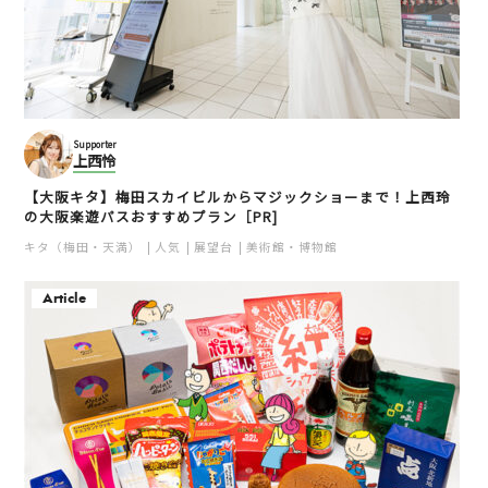
Supporter
上西怜
【大阪キタ】梅田スカイビルからマジックショーまで！上西玲
の大阪楽遊パスおすすめプラン［PR]
キタ（梅田・天満）
人気
展望台
美術館・博物館
Article