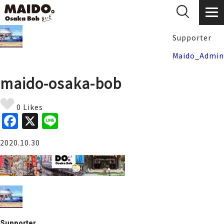
Supporter
Maido_Admin
maido-osaka-bob
0 Likes
F
X
Li
a
n
2020.10.30
c
e
e
b
o
o
Supporter