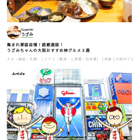
Supporter
うざみ
集まれ胃袋自慢！超厳選版！
うざみちゃんの大阪おすすめ神グルメ３選
キタ（梅田・天満）
ミナミ（難波・心斎橋・日本橋）
和食
大阪のグルメ
Article