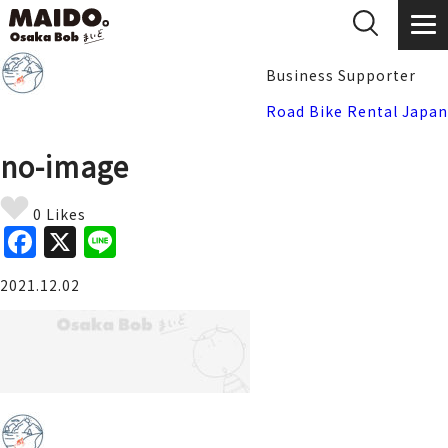
Business Supporter
Road Bike Rental Japan
no-image
0 Likes
F
X
Li
a
n
2021.12.02
c
e
e
b
o
o