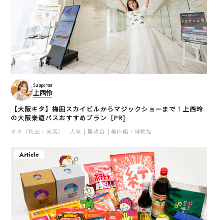
Supporter
上西怜
【大阪キタ】梅田スカイビルからマジックショーまで！上西玲
の大阪楽遊パスおすすめプラン［PR]
キタ（梅田・天満）
人気
展望台
美術館・博物館
Article