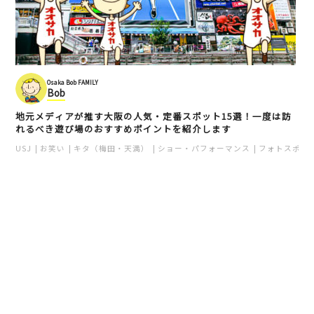
Osaka Bob FAMILY
Bob
地元メディアが推す大阪の人気・定番スポット15選！一度は訪
れるべき遊び場のおすすめポイントを紹介します
USJ
お笑い
キタ（梅田・天満）
ショー・パフォーマンス
フォトスポッ