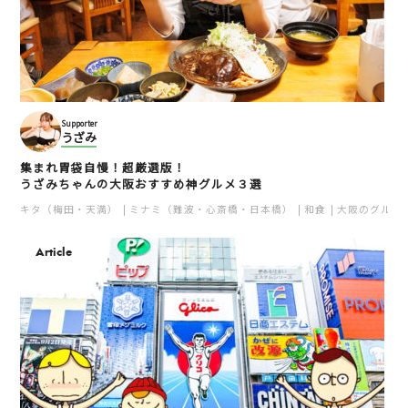
Supporter
うざみ
集まれ胃袋自慢！超厳選版！
うざみちゃんの大阪おすすめ神グルメ３選
キタ（梅田・天満）
ミナミ（難波・心斎橋・日本橋）
和食
大阪のグルメ
Article