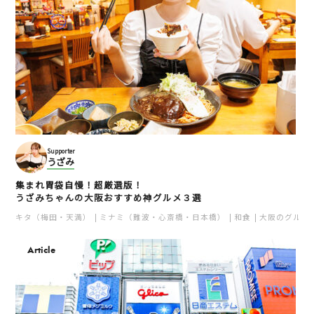
Supporter
うざみ
集まれ胃袋自慢！超厳選版！
うざみちゃんの大阪おすすめ神グルメ３選
キタ（梅田・天満）
ミナミ（難波・心斎橋・日本橋）
和食
大阪のグルメ
Article