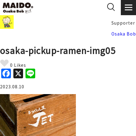
Supporter
Osaka Bob
osaka-pickup-ramen-img05
0 Likes
F
X
Li
a
n
2023.08.10
c
e
e
b
o
o