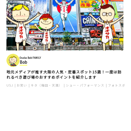
Osaka Bob FAMILY
Bob
地元メディアが推す大阪の人気・定番スポット15選！一度は訪
れるべき遊び場のおすすめポイントを紹介します
USJ
お笑い
キタ（梅田・天満）
ショー・パフォーマンス
フォトスポッ