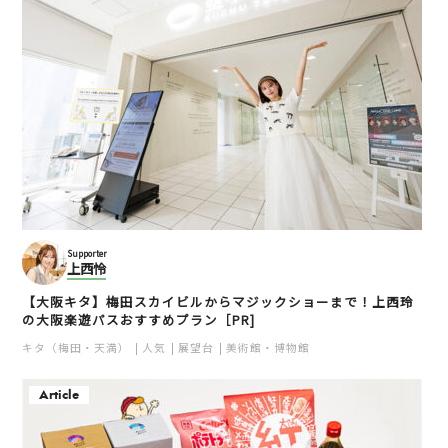
Supporter
上西怜
【大阪キタ】梅田スカイビルからマジックショーまで！上西玲
の大阪楽遊パスおすすめプラン［PR]
キタ（梅田・天満）
人気
展望台
美術館・博物館
Article