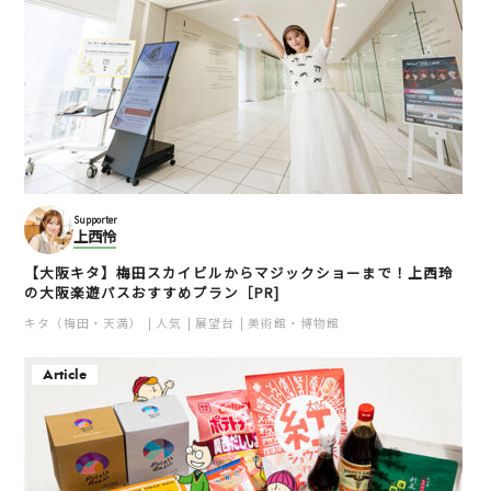
Supporter
上西怜
【大阪キタ】梅田スカイビルからマジックショーまで！上西玲
の大阪楽遊パスおすすめプラン［PR]
キタ（梅田・天満）
人気
展望台
美術館・博物館
Article