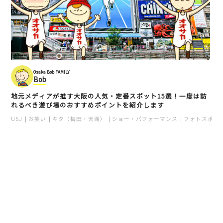
Osaka Bob FAMILY
Bob
地元メディアが推す大阪の人気・定番スポット15選！一度は訪
れるべき遊び場のおすすめポイントを紹介します
USJ
お笑い
キタ（梅田・天満）
ショー・パフォーマンス
フォトスポッ