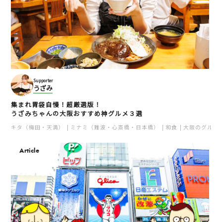
Supporter
うざみ
集まれ胃袋自慢！超厳選版！
うざみちゃんの大阪おすすめ神グルメ３選
キタ（梅田・天満）
ミナミ（難波・心斎橋・日本橋）
和食
大阪のグルメ
Article