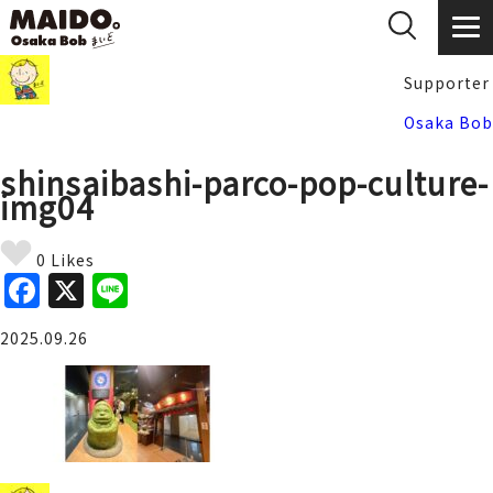
Supporter
Osaka Bob
shinsaibashi-parco-pop-culture-
img04
0 Likes
F
X
Li
a
n
2025.09.26
c
e
e
b
o